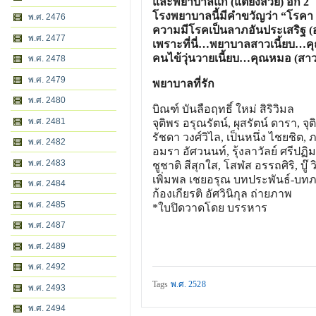
และพยาบาลแก่ (แต่ยังสวย) อีก 2
โรงพยาบาลนี้มีคำขวัญว่า “โรค
พ.ศ. 2476
ความมีโรคเป็นลาภอันประเสริ
ฐ (
พ.ศ. 2477
เพราะที่นี่…พยาบาลสาวเนี
้ยบ…ค
คนไข้วุ่นวายเนี้ยบ…คุณหม
อ (สาว
พ.ศ. 2478
พ.ศ. 2479
พยาบาลที่รัก
พ.ศ. 2480
บิณฑ์ บันลือฤทธิ์ ใหม่ สิริวิมล
พ.ศ. 2481
จุติพร อรุณรัตน์, ผุสรัตน์ ดารา, 
รัชดา วงศ์วิไล, เป็นหนึ่ง ไชยชิต,
พ.ศ. 2482
อมรา อัศวนนท์, รุ้งลาวัลย์ ศรีปฏิม
พ.ศ. 2483
ชูชาติ สีสุกใส, โสฬส อรรถศิริ, บู๊ ว
เพิ่มพล เชยอรุณ บทประพันธ์-บ
พ.ศ. 2484
ก้องเกียรติ อัศวินิกุล ถ่ายภาพ
พ.ศ. 2485
*ใบปิดวาดโดย บรรหาร
พ.ศ. 2487
พ.ศ. 2489
พ.ศ. 2492
Tags
พ.ศ. 2528
พ.ศ. 2493
พ.ศ. 2494