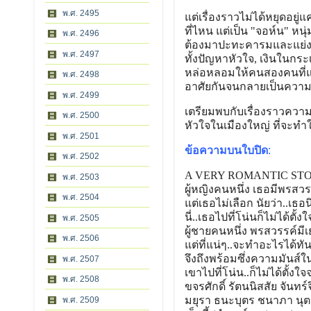
พ.ศ. 2495
แต่เรื่องราวไม่ได้หยุดอยู่
ที่ไหน แต่เป็น "จอห์น" หน
พ.ศ. 2496
ต้องมาปะทะคารมและแย่งพื้
พ.ศ. 2497
ทั้งปัญหาหัวใจ, เงินในกระ
หล่อหลอมให้คนสองคนที่แตกต
พ.ศ. 2498
อาศัยกันจนกลายเป็นความผู
พ.ศ. 2499
เตรียมพบกับเรื่องราวควา
พ.ศ. 2500
หัวใจในเมืองใหญ่ ที่จะทำ
พ.ศ. 2501
ข้อความบนใบปิด
:
พ.ศ. 2502
A VERY ROMANTIC STOR
พ.ศ. 2503
ผู้หญิงคนหนึ่ง เธอมีพรสว
พ.ศ. 2504
แต่เธอไม่เลือก นัยว่า..เธอนิ
นี่..เธอไปที่โน่นก็ไม่ได้ต
ั้ง
พ.ศ. 2505
ผู้ชายคนหนึ่ง พรสวรรค์มีเ
พ.ศ. 2506
แต่ที่แน่ๆ..จะทำอะไรได้ทั
จึงถึงพร้อมซึ่งความมันส์ใ
พ.ศ. 2507
เขาไปที่โน่น..ก็ไม่ได้ตั้ง
ใจ
พ.ศ. 2508
ขจรศักดิ์ รัตนนิสสัย จันทร์จ
มยุรา ธนะบุตร ชนาภา น
พ.ศ. 2509