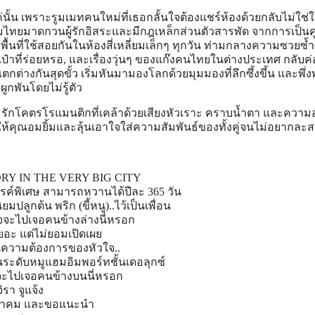
แค่นั้น เพราะรูมเมทคนใหม่ที่เธอกลั้นใจต้องแชร์ห้องด้วยกลับไม่ใช่
ุ่มไทยมาดกวนผู้รักอิสระและมีกฎเหล็กส่วนตัวสารพัด จากการเป็นคู่ก
นที่ใช้สอยกันในห้องสี่เหลี่ยมเล็กๆ ทุกวัน ท่ามกลางความซวยซ้
เป๋าที่ร่อยหรอ, และเรื่องวุ่นๆ ของแก๊งคนไทยในต่างประเทศ กลับค
่างกันสุดขั้ว เริ่มหันมามองโลกด้วยมุมมองที่ลึกซึ้งขึ้น และพึ่
กพันโดยไม่รู้ตัว
มรักโคตรโรแมนติกที่เคล้าด้วยเสียงหัวเราะ คราบน้ำตา และความอ
ให้คุณอมยิ้มและลุ้นเอาใจใส่ความสัมพันธ์ของทั้งคู่จนไม่อยากละ
Y IN THE VERY BIG CITY
รรค์พิเศษ สามารถหวานได้ปีละ 365 วัน
ยมปลูกต้น พริก (ขี้หนู)..ไว้เป็นเพื่อน
ใจจะไปเจอคนข้างล่างนี่ห
รอก
ยอะ แต่ไม่ยอมเปิดเผย
น
ความต้องการของหัวใจ..
น
ระดับหมูแฮมอิมพอร์ทชั้นเดอ
ลุกซ์
จะไปเจอคนข้างบนนี่หรอก
ิรา จูแจ้ง
ุตาคม และขอแนะนำ