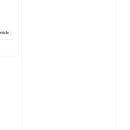
rticle
: