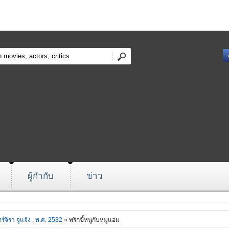
ผู้กำกับ
ข่าว
ร์จิรา จูแจ้ง
,
พ.ศ. 2532
» พริกขี้หนูกับหมูแฮม