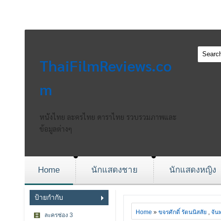
ThaiFilmReviews.co
m
หนังไทย ละครไทย ดาราไทย รวบรวมภาพและ
ข้อมูลต่างๆ
Home
นักแสดงชาย
นักแสดงหญิง
ป้ายกำกับ
Home
»
ขจรศักดิ์ รัตนนิสสัย
,
จันท
ละครช่อง 3