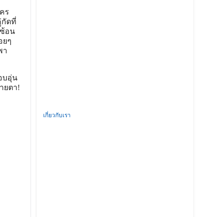
ใคร
ัดที่
ำซ้อน
่อยๆ
งพา
บอุ่น
สายตา!
เกี่ยวกับเรา