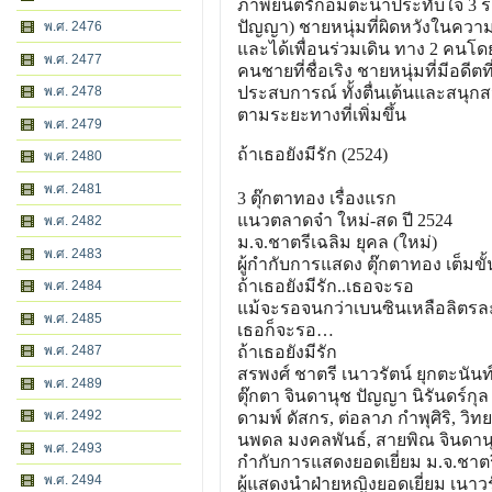
ภาพยนต์รักอมตะน่าประทับใจ 3 รา
ปัญญา) ชายหนุ่มที่ผิดหวังในควา
พ.ศ. 2476
และได้เพื่อนร่วมเดิน ทาง 2 คนโด
พ.ศ. 2477
คนชายที่ชื่อเริง ชายหนุ่มที่มีอดี
พ.ศ. 2478
ประสบการณ์ ทั้งตื่นเต้นและสนุกส
ตามระยะทางที่เพิ่มขึ้น
พ.ศ. 2479
ถ้าเธอยังมีรัก (2524)
พ.ศ. 2480
พ.ศ. 2481
3 ตุ๊กตาทอง เรื่องแรก
แนวตลาดจ๋า ใหม่-สด ปี 2524
พ.ศ. 2482
ม.จ.ชาตรีเฉลิม ยุคล (ใหม่)
พ.ศ. 2483
ผู้กำกับการแสดง ตุ๊กตาทอง เต็มขั้
ถ้าเธอยังมีรัก..เธอจะรอ
พ.ศ. 2484
แม้จะรอจนกว่าเบนซินเหลือลิตรล
พ.ศ. 2485
เธอก็จะรอ…
พ.ศ. 2487
ถ้าเธอยังมีรัก
สรพงศ์ ชาตรี เนาวรัตน์ ยุกตะนันท
พ.ศ. 2489
ตุ๊กตา จินดานุช ปัญญา นิรันดร์กุล 
พ.ศ. 2492
ดามพ์ ดัสกร, ต่อลาภ กำพุศิริ, วิท
นพดล มงคลพันธ์, สายพิณ จินดาน
พ.ศ. 2493
กำกับการแสดงยอดเยี่ยม ม.จ.ชาตร
พ.ศ. 2494
ผู้แสดงนำฝ่ายหญิงยอดเยี่ยม เนาวร