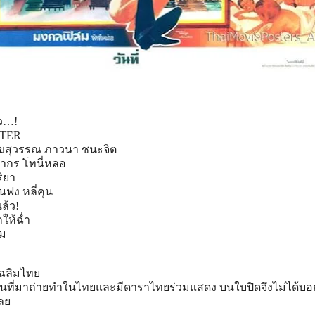
าว…!
STER
ฆสุวรรณ ภาวนา ชนะจิต
ากร โทนี่หลอ
ริยา
ฟง หลี่คุน
ล้ว
!
ให้ฉ่ำ
์ม
เฉลิมไทย
ีนที่มาถ่ายทำในไทยและมีด
าราไทยร่วมแสดง บนใบปิดจึงไม่ได้บอกช
เลย