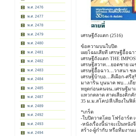
พ.ศ. 2476
พ.ศ. 2477
พ.ศ. 2478
พ.ศ. 2479
เศรษฐีถังแตก (2516)
พ.ศ. 2480
ข้อความบนใบปิด
เผยโฉมเสียที เศรษฐีอื้อฉ
พ.ศ. 2481
เศรษฐีถังแตก THE IMPO
พ.ศ. 2482
เศรษฐีสวาท…ยอดชาย เม
พ.ศ. 2483
เศรษฐีอื้อฉาว…วาสนา ชล
เศรษฐีบ้าบอ…สีเผือก-ศรีส
ุ
พ.ศ. 2484
มาลาริน บุนนาค พบ…เถียน
พ.ศ. 2485
หยุดก่อนคนจน..เศรษฐีมาแ
แหวกตลาด สาดเสียงคิกคัก
พ.ศ. 2487
35 ม.ม.สโคป/สี/เสียงในฟิล
พ.ศ. 2489
*เกร็ด
พ.ศ. 2492
-ใบปิดวาดโดย โฟร์อาร์ต 
-หนังเรื่องนี้น่าจะเป็นหนั
งจ
พ.ศ. 2493
สร้าง-ผู้กำกับ หรือทีมงาน
พ.ศ. 2494