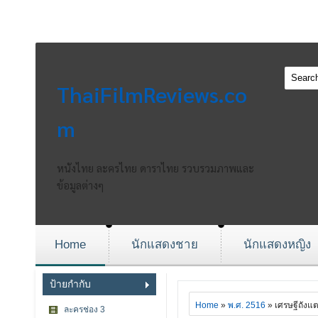
ThaiFilmReviews.co
m
หนังไทย ละครไทย ดาราไทย รวบรวมภาพและ
ข้อมูลต่างๆ
Home
นักแสดงชาย
นักแสดงหญิง
ป้ายกำกับ
Home
»
พ.ศ. 2516
» เศรษฐีถังแ
ละครช่อง 3