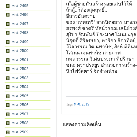
เมื่อผู้ชายมันสร้างรอยแสบไ
ว้ให้
พ.ศ. 2495
ถ้าสู้..ก็ต้องสุดฤทธิ์..
พ.ศ. 2496
อีสาวอันตราย
ของ ‘เทพเทวี’ จากนิตยสาร บางก
พ.ศ. 2497
สรพงศ์ ชาตรี ทัศน์วรรณ เสนีย์วง
พ.ศ. 2498
สุริยา ชินพันธ์ ปิยะมาศ โมนยะกุล
นิรุตติ์ ศิริจรรยา, ทาริกา ธิดาทิตย์
พ.ศ. 2499
วิไลวรรณ วัฒนพานิช, สิงห์ มิลินท
พ.ศ. 2500
โสภณ เจนพานิช ถ่ายภาพ
กมลวรรณ วิเศษประภา ที่ปรึกษา
พ.ศ. 2501
ชนะ คราประยูร อำนวยการสร้าง
พ.ศ. 2502
นิวไฟว์สตาร์ จัดจำหน่าย
พ.ศ. 2503
พ.ศ. 2504
พ.ศ. 2505
Tags
พ.ศ. 2519
พ.ศ. 2506
พ.ศ. 2507
พ.ศ. 2508
แสดงความคิดเห็น
พ.ศ. 2509