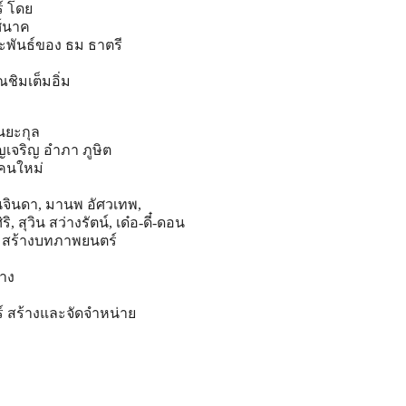
์
โดย
ศ์นาค
พันธ์ของ ธม ธาตรี
ณชิมเต็มอิ่ม
นยะกุล
ญเจริญ อำภา ภูษิต
คนใหม่
จินดา, มานพ อัศวเทพ,
ริ, สุวิน สว่างรัตน์, เด๋อ-ดี๋-ดอน
ช สร้างบทภาพยนตร์
้าง
์
สร้างและจัดจำหน่าย