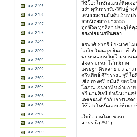
วีซีโปรโมชั่นแอนด์พิคเจอร
พ.ศ. 2495
สง่า คุวันทรารัย-วิสิษฐ์ วง
พ.ศ. 2496
เสนอผลงานอันดับ 2 บทประ
จากนิตยสารบางกอก
พ.ศ. 2497
ทุกชีวิต ทุกลีลา ประจุให้คุ
พ.ศ. 2498
กระท่อมนกบินหลา
พ.ศ. 2499
สรพงศ์ ชาตรี ปิยะมาศ โม
โกวิท วัฒนกุล ลินดา ค้าธั
พ.ศ. 2500
พบนางเอกขวัญใจมหาชน
พ.ศ. 2501
อัจฉราภรณ์ โสมวิภาต
เศรษฐา ศิระฉายา, ส.อาสน
พ.ศ. 2502
ศรินทิพย์ ศิริวรรณ, จุรี โอศิ
พ.ศ. 2503
เชิด ทรงศรี-อนันต์ ชลวนิ
พ.ศ. 2504
โสภณ เจนพานิช ถ่ายภาพ
กวี นามศิลป์ ดำเนินงานสร
พ.ศ. 2505
เดชอนันต์ กำกับการแสดง
พ.ศ. 2506
วีซีโปรโมชั่นแอนด์พิคเจอร
พ.ศ. 2507
-ใบปิดวาดโดย ชวนะ
อกธรณี (2511)
พ.ศ. 2508
พ.ศ. 2509