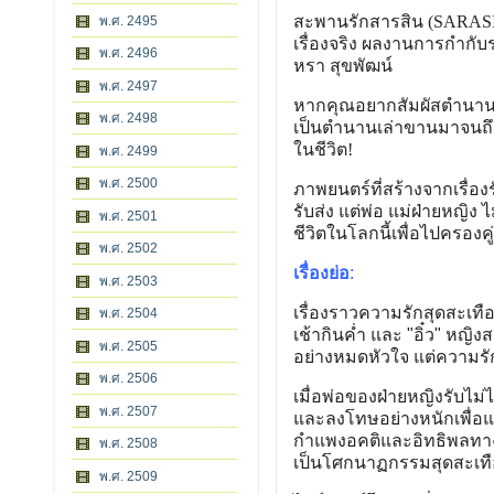
สะพานรักสารสิน (SARAS
พ.ศ. 2495
เรื่องจริง ผลงานการกำกับ
พ.ศ. 2496
หรา สุขพัฒน์
พ.ศ. 2497
หากคุณอยากสัมผัสตำนานคว
พ.ศ. 2498
เป็นตำนานเล่าขานมาจนถึงปั
ในชีวิต!
พ.ศ. 2499
พ.ศ. 2500
ภาพยนตร์ที่สร้างจากเรื่อง
รับส่ง แต่พ่อ แม่ฝ่ายหญิง 
พ.ศ. 2501
ชีวิตในโลกนี้เพื่อไปครอง
พ.ศ. 2502
เรื่องย่อ
:
พ.ศ. 2503
เรื่องราวความรักสุดสะเทือ
พ.ศ. 2504
เช้ากินค่ำ และ "อิ๋ว" หญิ
พ.ศ. 2505
อย่างหมดหัวใจ แต่ความรั
พ.ศ. 2506
เมื่อพ่อของฝ่ายหญิงรับไม่
พ.ศ. 2507
และลงโทษอย่างหนักเพื่อแ
กำแพงอคติและอิทธิพลทางส
พ.ศ. 2508
เป็นโศกนาฏกรรมสุดสะเทื
พ.ศ. 2509