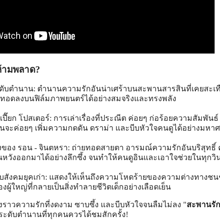
นห้ามพลาด?
ระดับตำนาน: ตำนานความรักอันน่าเศร้าบนสะพานสารสินที่เคยสะเ
ทอดลงบนฟิล์มภาพยนตร์ได้อย่างสมจริงและทรงพลัง
ปี๊ยก โปสเตอร์: การเล่าเรื่องที่ประณีต ค่อยๆ ก่อร้อยความสัมพันธ์
จะค่อยๆ เพิ่มความกดดัน ดราม่า และบีบหัวใจคนดูได้อย่างมหา
้งของ รอน - จินตหรา: ถ่ายทอดสายตา อารมณ์ความรักอันบริสุทธิ์
นหวังออกมาได้อย่างลึกซึ้ง จนทำให้คนดูอินและเอาใจช่วยในทุกวิน
สังคมยุคเก่า: แสดงให้เห็นถึงความโหดร้ายของความต่างทางชนช
งผู้ใหญ่ที่กลายเป็นสิ่งทำลายชีวิตเด็กอย่างเลือดเย็น
่องราวความรักที่งดงาม ซาบซึ้ง และบีบหัวใจจนลืมไม่ลง "
สะพานรั
ะดับตำนานที่ทุกคนควรได้ชมสักครั้ง!