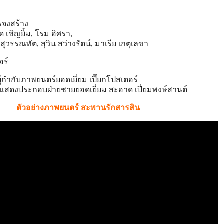
รจงสร้าง
ด เชิญยิ้ม, โรม อิศรา,
์ สุวรรณทัต, สุวิน สว่างรัตน์, มาเรีย เกตุเลขา
อร์
้กำกับภาพยนตร์ยอดเยี่ยม เปี๊ยกโปสเตอร์
ู้แสดงประกอบฝ่ายชายยอดเยี
่ยม สะอาด เปี่ยมพงษ์สานต์
ตัวอย่างภาพยนตร์ สะพานรักสารสิน