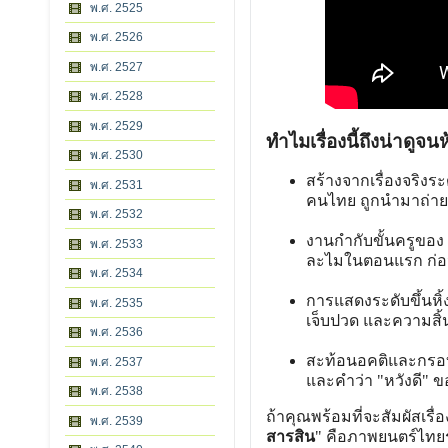
พ.ศ. 2525
พ.ศ. 2526
พ.ศ. 2527
พ.ศ. 2528
พ.ศ. 2529
ทำไมเรื่องนี้ถึงน่าดูจ
พ.ศ. 2530
สร้างจากเรื่องจริง
พ.ศ. 2531
คนไทย ถูกนำมาถ่าย
พ.ศ. 2532
งานกำกับขั้นครูของ เ
พ.ศ. 2533
ละไมในตอนแรก ก่อน
พ.ศ. 2534
การแสดงระดับขึ้นหิ
พ.ศ. 2535
เจ็บปวด และความสิ้
พ.ศ. 2536
สะท้อนอคติและกรอบ
พ.ศ. 2537
และคำว่า "หวังดี" ขอ
พ.ศ. 2538
ถ้าคุณพร้อมที่จะสัมผัสเรื
พ.ศ. 2539
สารสิน
" คือภาพยนตร์ไทยร