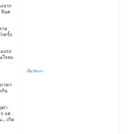
างจาก
 จินต
กลาย
กครั้ง
าของรถ
สินใจจบ
เกี่ยวกับเรา
งแถวหา
กกัน
ุด่า
ร แต่
.. เกิด