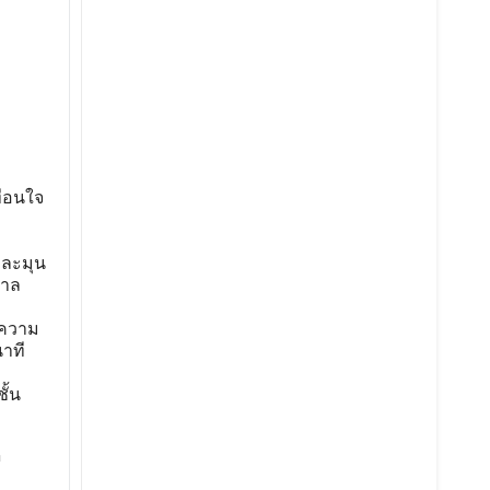
ทือนใจ
 ละมุน
ศาล
 ความ
าที
ั้น
ก