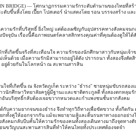
IN BRIDGE) — โศกนาฏกรรมความรักระดับตำนานของไทยที่สร้
ระดับขึ้นหิ้งโดย เปี๊ยก โปสเตอร์ นำแสดงโดย รอน บรรจงสร้าง และ
ามรักที่บริสุทธิ์ ยิ่งใหญ่ แต่ต้องเผชิญกับอุปสรรคทางสังคมจน
จจุบัน เรื่องนี้คือภาพยนตร์คลาสสิกทรงคุณค่าที่คุณต้องดูให้ได้สั
รักที่เกิดขึ้นจริงที่สะเทือนใจ ความรักของนักศึกษาสาวกับหนุ่มเจ้
ไม่เห็นด้วย เมื่อความรักมิสามารถอยู่ได้ดัง ปรารถนา ทั้งสองจึงตัด
คู่ อยู่ด้วยกันในโลกหน้า ณ สะพานสารสิน
นใจที่เกิดขึ้น ณ จังหวัดภูเก็ต ระหว่าง "ธำรง" ชายหนุ่มขับรถสอ
งสาวนักศึกษาวิทยาลัยครูผู้มีฐานะและชาติตระกูลดี ทั้งสองตกหลุมรั
กอันบริสุทธิ์กลับต้องเจอขวากหนวดและกำแพงชนชั้นจากสังคม
ได้กับความยากจนของธำรง จึงทำทุกวิถีทางเพื่อขัดขวาง ทั้งกีดกัน ด
ยกทั้งคู่ให้ออกจากกัน แม้จะพยายามสู้และดิ้นรนหาทางออกอย่างไ
ังคมกลับบีบคั้นให้ความรักของคนทั้งสองเดินทางมาถึงจุดทางตัน.
อนขวัญบนสะพานสารสินที่ทำให้คนไทยทั้งประเทศต้องจดจำ