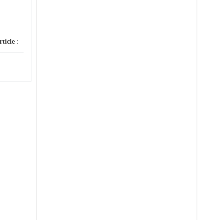
rticle
: