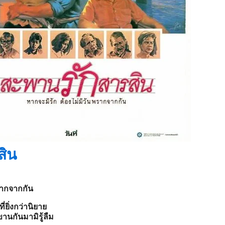
สิน
รากจากกัน
ี่ยิ่งกว่านิยาย
านกันมามิรู้ลืม