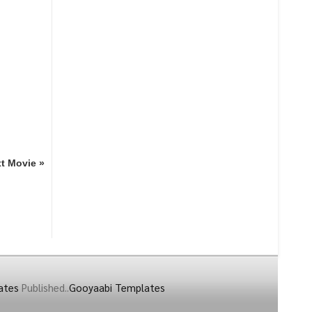
t Movie »
ates
Published..
Gooyaabi Templates