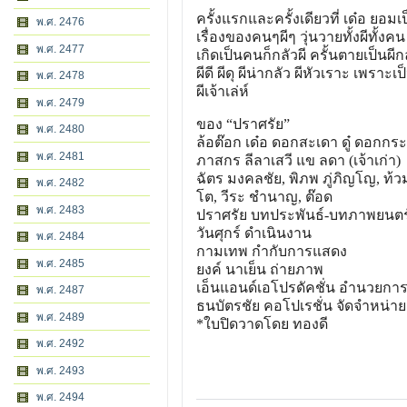
ครั้งแรกและครั้งเดียวที่ เด๋อ ยอมเป
พ.ศ. 2476
เรื่องของคนๆผีๆ วุ่นวายทั้งผีทั้งคน
พ.ศ. 2477
เกิดเป็นคนก็กลัวผี ครั้นตายเป็นผี
ผีดี ผีดุ ผีน่ากลัว ผีหัวเราะ เพราะเป
พ.ศ. 2478
ผีเจ้าเล่ห์
พ.ศ. 2479
ของ “ปราศรัย”
พ.ศ. 2480
ล้อต๊อก เด๋อ ดอกสะเดา ดู๋ ดอกกร
พ.ศ. 2481
ภาสกร ลีลาเสวี แข ลดา (เจ้าเก่า)
ฉัตร มงคลชัย, พิภพ ภู่ภิญโญ, ท้
พ.ศ. 2482
โต, วีระ ชำนาญ, ต๊อด
พ.ศ. 2483
ปราศรัย บทประพันธ์-บทภาพยนตร
วันศุกร์ ดำเนินงาน
พ.ศ. 2484
กามเทพ กำกับการแสดง
พ.ศ. 2485
ยงค์ นาเย็น ถ่ายภาพ
เอ็นแอนด์เอโปรดัคชั่น อำนวยการ
พ.ศ. 2487
ธนบัตรชัย คอโปเรชั่น จัดจำหน่าย
พ.ศ. 2489
*ใบปิดวาดโดย ทองดี
พ.ศ. 2492
พ.ศ. 2493
พ.ศ. 2494