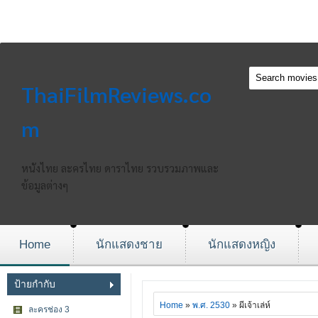
ThaiFilmReviews.co
m
หนังไทย ละครไทย ดาราไทย รวบรวมภาพและ
ข้อมูลต่างๆ
Home
นักแสดงชาย
นักแสดงหญิง
ป้ายกำกับ
Home
»
พ.ศ. 2530
» ผีเจ้าเล่ห์
ละครช่อง 3