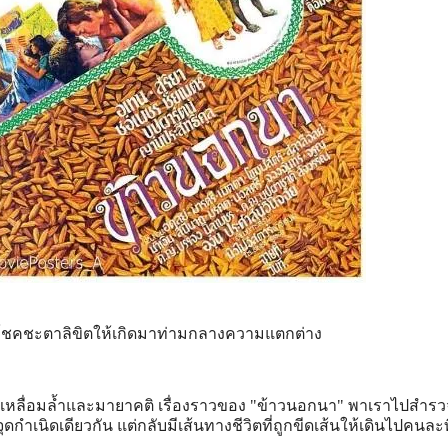
่อโชคชะตาลิขิตให้เกิดมาท่ามกลางความแตกต่าง
มเหลื่อมล้ำและมายาคติ เรื่องราวของ "ข้าวนอกนา" พาเราไปสำรวจ
จุดกำเนิดเดียวกัน แต่กลับมีเส้นทางชีวิตที่ถูกขีดเส้นให้เดินไปคนล