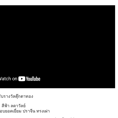
รับรางวัลตุ๊กตาทอง
สีฟ้า ลดาวัลย์
บยอดเยี่ย
ม ปราจีน ทรงเผ่า