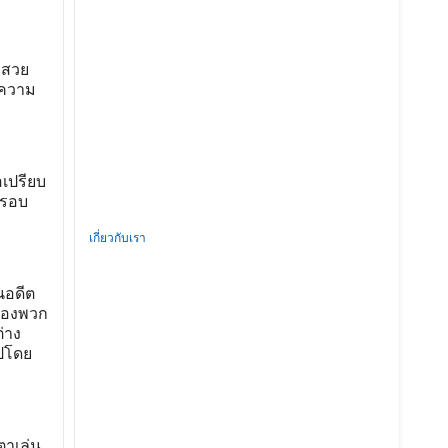
ะสวย
าความ
อเปรียบ
นรอบ
เกี่ยวกับเรา
นอดีต
ของพวก
่าง
ไปโดย
ตาเล่น