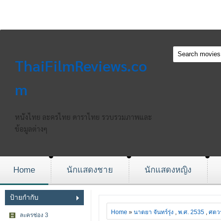
ThaiFilmReviews.co
m
หนังไทย ละครไทย ดาราไทย รวบรวมภาพและ
ข้อมูลต่างๆ
Home
นักแสดงชาย
นักแสดงหญิง
ป้ายกำกับ
Home
»
นาตยา จันทร์รุ่ง
,
พ.ศ. 2535
,
ศตวร
ละครช่อง 3