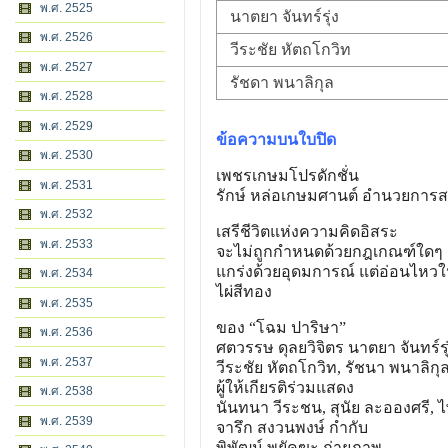
พ.ศ. 2525
นาตยา จันทร์รุ่ง
พ.ศ. 2526
วีระชัย หัตถโกวิท
พ.ศ. 2527
รัชดา พนาลิกุล
พ.ศ. 2528
พ.ศ. 2529
ข้อความบนใบปิด
พ.ศ. 2530
เพชรเกษมโปรดักชั่น
พ.ศ. 2531
รักษ์ หล่อเกษมศานต์ อำนวยการส
พ.ศ. 2532
เสรีชีวิตแห่งความคิดอิสระ
พ.ศ. 2533
จะไม่ถูกกำหนดด้วยกฎเกณฑ์ใดๆ
แกร่งด้วยอุดมการณ์ แต่อ่อนไหว
พ.ศ. 2534
ไผ่สีทอง
พ.ศ. 2535
ของ “โฉม ปาริษา”
พ.ศ. 2536
ศตวรรษ ดุลยวิจิตร นาตยา จันทร์รุ
พ.ศ. 2537
วีระชัย หัตถโกวิท, รัชนา พนาลิก
ผู้ให้เกียรติร่วมแสดง
พ.ศ. 2538
นันทนา วีระชน, สุนัย ละอองศรี, ไ
พ.ศ. 2539
จารึก สงวนพงษ์ กำกับ
พิพัฒน์ พยัคฆะ ถ่ายภาพ