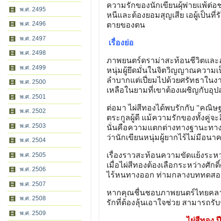
ความรักของนักเขียนผุ้พ่ายแพ้ต่อ
พ.ศ. 2495
หนีและต้องยอมสุญเสีย เอผู้เป็นที
พ.ศ. 2496
ตายของตน
พ.ศ. 2497
เรื่องย่อ
พ.ศ. 2498
ภาพยนตร์ดราม่าสะท้อนชีวิตและอุ
พ.ศ. 2499
หนุ่มผู้ยึดมั่นในจิตวิญญาณความเ
ลำบากแต่เปี่ยมไปด้วยศรัทธาในงา
พ.ศ. 2500
เหลือในยามที่เขาต้องเผชิญกับ
พ.ศ. 2501
ต่อมา ไผ่สีทองได้พบรักกับ "คณิษ
พ.ศ. 2502
ตระกูลผู้ดี แม้ความรักของทั้งคู่
พ.ศ. 2503
นั่นคือความแตกต่างทางฐานะทาง
ว่านักเขียนหนุ่มผู้ยากไร้ไม่มีอ
พ.ศ. 2504
เรื่องราวสะท้อนความขัดแย้งระห
พ.ศ. 2505
เมื่อไผ่สีทองต้องเลือกระหว่างศักดิ
พ.ศ. 2506
ไร้หนทางออก ท่ามกลางบททดสอบขอ
พ.ศ. 2507
หากคุณชื่นชอบภาพยนตร์ไทยคลาสส
พ.ศ. 2508
รักที่ต้องลุ้นเอาใจช่วย สามารถรับ
พ.ศ. 2509
ไผ่สีทอง ป