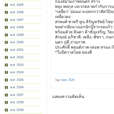
ก้องสยามภาพยนตร์ สร้าง
พ.ศ. 2495
พยุง พยกุล แหวกตลาดกำกับการ
“เหยี่ยว” ย่อมมาแปลกกว่าสัตว์บิน
พ.ศ. 2496
เหยี่ยวดง
พ.ศ. 2497
สรพงศ์ ชาตรี ทูน หิรัญทรัพย์ ไชยา 
ขอฝากฝังนางเอกนักบู๊จากจอแก้ว 
พ.ศ. 2498
พร้อมด้วย ลินดา ค้าธัญเจริญ, วิยะ
พ.ศ. 2499
ลักษณ์ อภิชาติ, เพลิง, พัชรา, กนกท
นคร ภู่ดี ถ่ายภาพ
พ.ศ. 2500
ประศักดิ์ พยนต์ภาค-เทอด ทรนง 
พ.ศ. 2501
*ใบปิดวาดโดย ทองดี
พ.ศ. 2502
พ.ศ. 2503
พ.ศ. 2504
พ.ศ. 2505
Tags
พ.ศ. 2526
พ.ศ. 2506
พ.ศ. 2507
แสดงความคิดเห็น
พ.ศ. 2508
พ.ศ. 2509