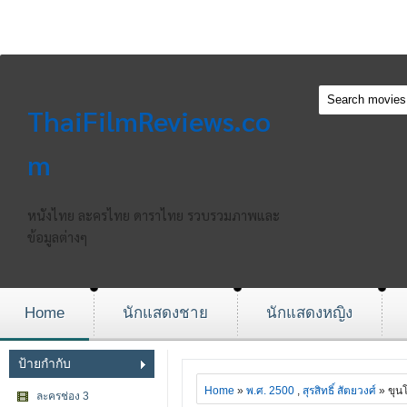
ThaiFilmReviews.co
m
หนังไทย ละครไทย ดาราไทย รวบรวมภาพและ
ข้อมูลต่างๆ
Home
นักแสดงชาย
นักแสดงหญิง
ป้ายกำกับ
Home
»
พ.ศ. 2500
,
สุรสิทธิ์ สัตยวงศ์
» ขุนโ
ละครช่อง 3