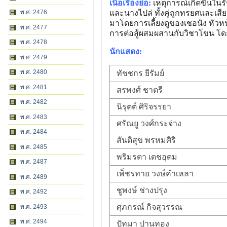
เนื้อเรื่องย่อ:
เหตุการณ์เกิดขึ้นใ
และนางไปล่ ทั้งคู่ถูกทรยศและเสีย
พ.ศ. 2476
มาโดยการเลี้ยงดูของเชอนัง หัวหน
พ.ศ. 2477
การต่อสู้ผสมผสานกับวิชาโขน โ
พ.ศ. 2478
นักแสดง:
พ.ศ. 2479
พ.ศ. 2480
ทัชชกร ยีรัมย์
พ.ศ. 2481
สรพงศ์ ชาตรี
พ.ศ. 2482
นิรุตต์ ศิริจรรยา
พ.ศ. 2483
ศรัณยู วงศ์กระจ่าง
พ.ศ. 2484
สันติสุข พรหมศิริ
พ.ศ. 2485
พริมรตา เดชอุดม
พ.ศ. 2487
เพ็ชรทาย วงษ์คำเหลา
พ.ศ. 2489
ชูพงษ์ ช่างปรุง
พ.ศ. 2492
ศุภกรณ์ กิจสุวรรณ
พ.ศ. 2493
พ.ศ. 2494
ปัทมา ปานทอง