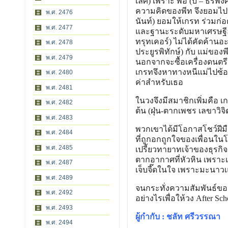
เลิศ) เพราะ พ่อ (บี๋ – ธีรพ
ความคิดของพีท จึงยอมไปบ้า
พ.ศ. 2476
นันท์) ยอมให้เกรท ร่วมก่อ
พ.ศ. 2477
และฐานะระดับมหาเศรษฐีอย
ทรุทเคอร์) ไม่ได้คัดค้านอ
พ.ศ. 2478
ประยูรพิทักษ์) กับ แม่ของ
พ.ศ. 2479
นอกจากจะซื้อเครื่องดนตรีใ
เกรทจึงหาทางหนีแม่ไปซ้อมด
พ.ศ. 2480
ค่าสำหรับเธอ
พ.ศ. 2481
ในวงจึงมีสมาชิกเพิ่มคือ เ
พ.ศ. 2482
ต้น (ฝุ่น-ตากเพชร เลขาวิจิ
พ.ศ. 2483
พวกเขาได้มีโอกาสโชว์ฝี
พ.ศ. 2484
ที่ถูกอกถูกใจของเพื่อนในโร
พ.ศ. 2485
เปรี้ยวทายาทเจ้าของธุรกิจช
ตากอากาศที่หัวหิน เพราะเช
พ.ศ. 2487
เจ็บจี๊ดในใจ เพราะมะนาวเ
พ.ศ. 2489
จนกระทั่งความสัมพันธ์ของ
พ.ศ. 2492
อย่างไรเพื่อให้วง After S
พ.ศ. 2493
ผู้กำกับ : ชลัท ศรีวรรณา
พ.ศ. 2494