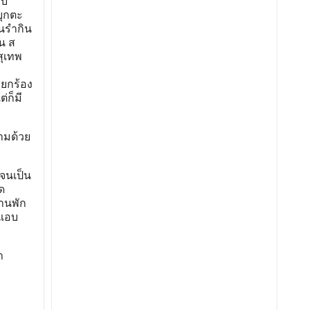
ับ
ยุกตะ
ินรำกิน
น ส
สุเทพ
ียกร้อง
่ก็มี
ตามด้วย
จนเป็น
ด
้านพัก
่แอบ
ำ