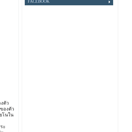
FACEBOOK
งตัว
็นของตัว
ปียโนใน
ิระ