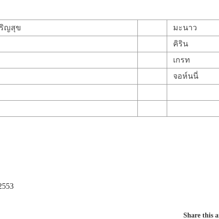
ริญสุข
มะนาว
คิริน
เกรท
จอห์นนี่
2553
Share this a