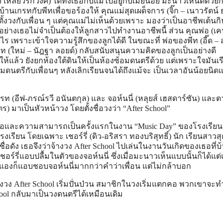
งศ์ เหลียวรักวงศ์) ได้ทิ้งเธอกับแม่ไปอยู่กับเมียน้อย มะนาวเห็นดีด้วยก
นเกรทกับพีทเพื่อขอร้องให้ คุณแม่สุดเผด็จการ (จิ๊ก – เนาวรัตน์ 
ตั้งวงกับเพื่อน ๆ แต่คุณแม่ไม่เห็นด้วยเพราะ มองว่าเป็นอาชีพเต้นก
่างเธอไม่จำเป็นต้องให้ลูกสาวไปทำงานอาชีพนี้ ส่วน คุณพ่อ (เค
ะไร เพราะเข้าใจความรู้สึกของลูกได้ดี ในขณะที่ พ่อของพีท (อี๊ด – 
พีท (ใหม่ – นัฎฐา ลอยด์) กลับสนับสนุนความคิดของลูกเป็นอย่างดี
ห้แล้ว ยังยกห้องใต้ดินให้เป็นห้องซ้อมดนตรีด้วย แต่เพราะใจมันเร
นตรีกับเพื่อนๆ หลังเลิกเรียนจนได้ถึงแม้จะ เป็นเวลาอันน้อยนิดแต
กรท (อีฟ-ภรณ์รวี อนันตกุล) และ จอห์นนี่ (หลุยส์ เฮสดาร์ซัน) และ
ตร) มาเป็นหัวหน้าวง โดยตั้งชื่อวงว่า “After School”
มือและความสามารถเป็นครั้งแรกในงาน “Music Day” ของโรงเรียน
งเรียน โดยเฉพาะ เชอร์รี่ (ดิว-อริสรา ทองบริสุทธิ์) นัก เรียนสาวสุ
ื่อดัง เธอจึงว่าจ้างวง After School ไปเล่นในงานวันเกิดของเธอที่บ
อร์รี่แอบปลื้มในตัวของจอห์นนี่ ซึ่งเมื่อมะนาวเห็นแบบนั้นก็ได้แต
แองก็แอบชอบจอห์นนี่มากกว่าคำว่าเพื่อน แต่ไม่กล้าบอก
วง After School เริ่มปั่นป่วน สมาชิกในวงเริ่มแตกคอ พวกเขาจะท
chool กลับมาเป็นวงดนตรีได้เหมือนเดิม