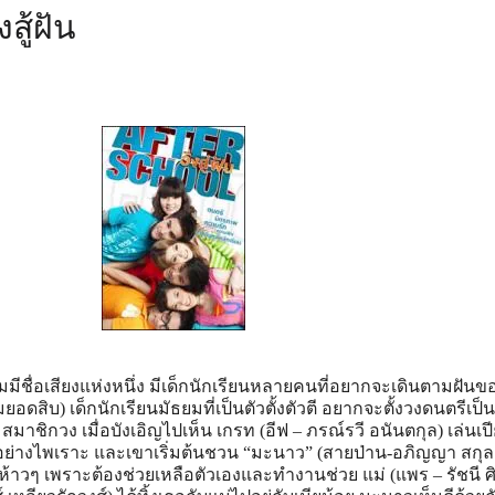
งสู้ฝัน
ื่อเสียงแห่งหนึ่ง มีเด็กนักเรียนหลายคนที่อยากจะเดินตามฝันขอ
่ยมยอดสิบ) เด็กนักเรียนมัธยมที่เป็นตัวตั้งตัวตี อยากจะตั้งวงดนตรีเป
าชิกวง เมื่อบังเอิญไปเห็น เกรท (อีฟ – ภรณ์รวี อนันตกุล) เล่นเ
อย่างไพเราะ และเขาเริ่มต้นชวน “มะนาว” (สายป่าน-อภิญญา สกุล
่ดูห้าวๆ เพราะต้องช่วยเหลือตัวเองและทำงานช่วย แม่ (แพร – รัชนี ศ