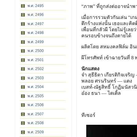
พ.ศ. 2495
“ภาพ” ที่ถูกส่งต่ออาจนำพ
พ.ศ. 2496
เมื่อการรวมตัวกันเล่น “เก
ตึกร้างแห่งนั้น เธอและคิ
พ.ศ. 2497
เพื่อนที่กลัวผี โดยไม่รู
พ.ศ. 2498
คนรอบข้างจนถึงตายได้
พ.ศ. 2499
ผลิตโดย สหมงคลฟิล์ม อิน
พ.ศ. 2500
ผีโทรศัพท์ เข้าฉายวันที่ 
พ.ศ. 2501
นักแสดง
พ.ศ. 2502
จ๋า สุธีธิดา เกียรติกิจเจริญ 
พ.ศ. 2503
พลอย ศรนรินทร์ — แตง
เบสท์-ณัฐสิทธิ์ โกฏิมนัสวนิ
พ.ศ. 2504
อ๋อง ธนา — ไตเติ้ล
พ.ศ. 2505
พ.ศ. 2506
พ.ศ. 2507
ทีเซอร์
พ.ศ. 2508
พ.ศ. 2509