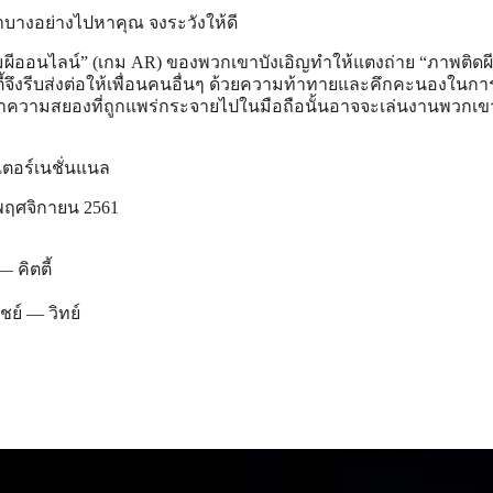
าบางอย่างไปหาคุณ จงระวังให้ดี
มผีออนไลน์” (เกม AR) ของพวกเขาบังเอิญทำให้แตงถ่าย “ภาพติดผี” 
ตตี้จึงรีบส่งต่อให้เพื่อนคนอื่นๆ ด้วยความท้าทายและคึกคะนองในกา
้เลยว่าความสยองที่ถูกแพร่กระจายไปในมือถือนั้นอาจจะเล่นงานพวกเ
เตอร์เนชั่นแนล
8 พฤศจิกายน 2561
— คิตตี้
ชย์ — วิทย์