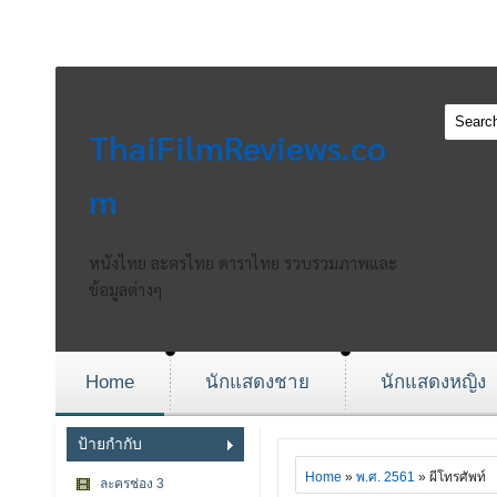
ThaiFilmReviews.co
m
หนังไทย ละครไทย ดาราไทย รวบรวมภาพและ
ข้อมูลต่างๆ
Home
นักแสดงชาย
นักแสดงหญิง
ป้ายกำกับ
Home
»
พ.ศ. 2561
» ผีโทรศัพท์
ละครช่อง 3