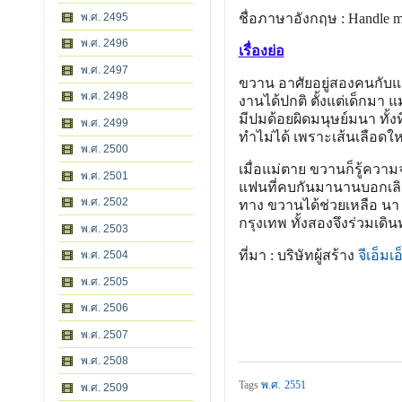
พ.ศ. 2495
ชื่อภาษาอังกฤษ : Handle m
พ.ศ. 2496
เรื่องย่อ
พ.ศ. 2497
ขวาน อาศัยอยู่สองคนกับแม่
พ.ศ. 2498
งานได้ปกติ ตั้งแต่เด็กมา 
มีปมด้อยผิดมนุษย์มนา ทั้
พ.ศ. 2499
ทำไม่ได้ เพราะเส้นเลือดใ
พ.ศ. 2500
เมื่อแม่ตาย ขวานก็รู้ควา
พ.ศ. 2501
แฟนที่คบกันมานานบอกเลิก
พ.ศ. 2502
ทาง ขวานได้ช่วยเหลือ นา
กรุงเทพ ทั้งสองจึงร่วมเดิ
พ.ศ. 2503
ที่มา : บริษัทผู้สร้าง
จีเอ็ม
พ.ศ. 2504
พ.ศ. 2505
พ.ศ. 2506
พ.ศ. 2507
พ.ศ. 2508
Tags
พ.ศ. 2551
พ.ศ. 2509