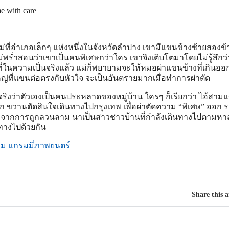
e with care
ที่อำเภอเล็กๆ แห่งหนึ่งในจังหวัดลำปาง เขามีแขนข้างซ้ายสองข้าง
แม่พร่ำสอนว่าเขาเป็นคนพิเศษกว่าใคร เขาจึงเติบโตมาโดยไม่รู้สึกว่
งที่ในความเป็นจริงแล้ว แม่ก็พยายามจะให้หมอผ่าแขนข้างที่เกินออ
หญ่ที่แขนต่อตรงกับหัวใจ จะเป็นอันตรายมากเมื่อทำการผ่าตัด
มจริงว่าตัวเองเป็นคนประหลาดของหมู่บ้าน ใครๆ ก็เรียกว่า ไอ้สาม
 ขวานตัดสินใจเดินทางไปกรุงเทพ เพื่อผ่าตัดความ “พิเศษ” ออก ร
 จากการถูกลวนลาม นาเป็นสาวชาวบ้านที่กำลังเดินทางไปตามหาสา
นทางไปด้วยกัน
เอ็ม แกรมมี่ภาพยนตร์
Share this a