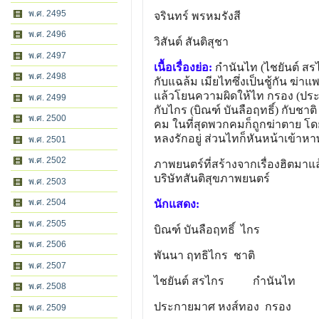
พ.ศ. 2495
จรินทร์ พรหมรังสี
พ.ศ. 2496
วิสันต์ สันติสุชา
พ.ศ. 2497
เนื้อเรื่องย่อ:
กำนันไท (ไชยันต์ สร
พ.ศ. 2498
กับแฉล้ม เมียไทซึ่งเป็นชู้กัน ฆ่
แล้วโยนความผิดให้ไท กรอง (ประ
พ.ศ. 2499
กับไกร (บิณฑ์ บันลือฤทธิ์) กับชา
พ.ศ. 2500
คม ในที่สุดพวกคมก็ถูกฆ่าตาย โด
หลงรักอยู่ ส่วนไทก็หันหน้าเข้า
พ.ศ. 2501
พ.ศ. 2502
ภาพยนตร์ที่สร้างจากเรื่องฮิตมาแล้
บริษัทสันติสุขภาพยนตร์
พ.ศ. 2503
พ.ศ. 2504
นักแสดง:
พ.ศ. 2505
บิณฑ์ บันลือฤทธิ์
ไกร
พ.ศ. 2506
พันนา ฤทธิไกร
ชาติ
พ.ศ. 2507
ไชยันต์ สรไกร
กำนันไท
พ.ศ. 2508
ประกายมาศ หงส์ทอง
กรอง
พ.ศ. 2509