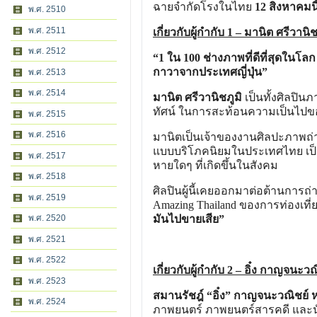
ฉายจำกัดโรงในไทย
12 สิงหาคมนี้
พ.ศ. 2510
พ.ศ. 2511
เกี่ยวกับผู้กำกับ 1 – มานิต ศรีวานิช
พ.ศ. 2512
“1 ใน 100 ช่างภาพที่ดีที่สุดในโ
กาวาจากประเทศญี่ปุ่น”
พ.ศ. 2513
พ.ศ. 2514
มานิต ศรีวานิชภูมิ
เป็นทั้งศิลปิน
ทัศน์ ในการสะท้อนความเป็นไปข
พ.ศ. 2515
พ.ศ. 2516
มานิตเป็นเจ้าของงานศิลปะภาพถ่
แบบบริโภคนิยมในประเทศไทย เป็
พ.ศ. 2517
หายใดๆ ที่เกิดขึ้นในสังคม
พ.ศ. 2518
ศิลปินผู้นี้เคยออกมาต่อต้านการถ
พ.ศ. 2519
Amazing Thailand
ของการท่องเที่
พ.ศ. 2520
มันไปขายเสีย”
พ.ศ. 2521
พ.ศ. 2522
เกี่ยวกับผู้กำกับ 2 – อิ๋ง กาญจนะวณ
พ.ศ. 2523
สมานรัชฎ์ “อิ๋ง” กาญจนะวณิชย์ หร
พ.ศ. 2524
ภาพยนตร์ ภาพยนตร์สารคดี และนัก