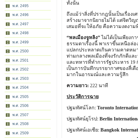
ทั้งนั้น
พ.ศ. 2495
ถึงแม้ว่าสิ่งที่ปรากฎนั้นเป็นเรื่อ
พ.ศ. 2496
สร้างมาจากนิยายไม่ได้ แต่จิ
พ.ศ. 2497
เสมอที่จะให้อภัย คือความงดงามที
พ.ศ. 2498
“พลเมืองจูหลิง”
ไม่ได้เป็นเพียงก
พ.ศ. 2499
ธรรมดาเรื่องนี้ พาเราขึ้นเหนือล
แปลกประหลาดเกินความคาดหมาย ตั
พ.ศ. 2500
ท่ามกลางพลเมืองที่จงรักภักดีและ
พ.ศ. 2501
และทหารที่ทำการรัฐประหาร 19 
เป็นการบันทึกบรรยากาศของสี่เดือน
พ.ศ. 2502
มากในอารมณ์และความรู้สึก
พ.ศ. 2503
ความยาว:
222 นาที
พ.ศ. 2504
ประวัติการฉาย
พ.ศ. 2505
พ.ศ. 2506
ปฐมทัศน์โลก:
Toronto Internation
พ.ศ. 2507
ปฐมทัศน์ยุโรป:
Berlin Internationa
พ.ศ. 2508
ปฐมทัศน์เอเชีย:
Bangkok Internati
พ.ศ. 2509