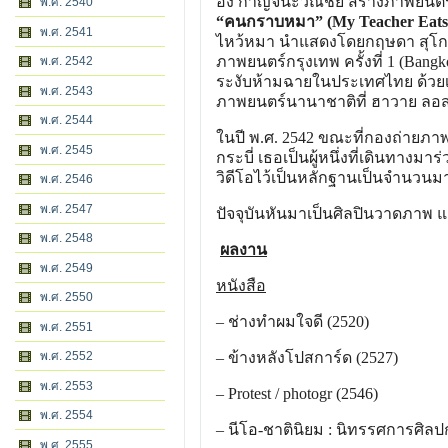
อิ๋ง กาญจนะวณิชย์ สร้างภาพยนตร์ 
พ.ศ. 2540
“คนกราบหมา”
(My Teacher Eats 
พ.ศ. 2541
ไหว้หมา นำแสดงโดยกฤษดา สุโก
ภาพยนตร์กรุงเทพ ครั้งที่ 1
(Bangko
พ.ศ. 2542
ระงับห้ามฉายในประเทศไทย ด้วย
พ.ศ. 2543
ภาพยนตร์นานาชาติที่ ฮาวาย ลอส
พ.ศ. 2544
ในปี พ.ศ. 2542 ขณะที่กองถ่ายภาพ
พ.ศ. 2545
กระบี่ เธอเป็นผู้หนึ่งที่เดินท
วิดีโอไว้เป็นหลักฐานเป็นจำนวนมาก ท
พ.ศ. 2546
พ.ศ. 2547
ปัจจุบันหันมาเป็นศิลปินวาดภาพ แ
พ.ศ. 2548
ผลงาน
พ.ศ. 2549
หนังสือ
พ.ศ. 2550
– ช่างทำผมใจดี (2520)
พ.ศ. 2551
พ.ศ. 2552
– ข้างหลังโปสการ์ด (2527)
พ.ศ. 2553
–
Protest / photogr
(2546)
พ.ศ. 2554
– นีโอ-ชาตินิยม : นิทรรศการศิลป
พ.ศ. 2555