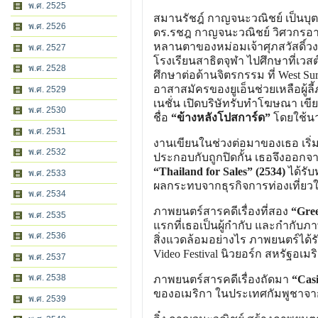
พ.ศ. 2525
สมานรัชฎ์ กาญจนะวณิชย์ เป็นบุ
พ.ศ. 2526
ดร.รชฎ กาญจนะวณิชย์ วิศวกรอาวุ
หลานตาของหม่อมเจ้าศุภสวัสดิ์วงศ
พ.ศ. 2527
โรงเรียนสาธิตจุฬา ไปศึกษาที่เวสต
พ.ศ. 2528
ศึกษาต่อด้านจิตรกรรม ที่
West Sur
อาสาสมัครของยูเอ็นช่วยเหลือผู้ลี
พ.ศ. 2529
เนชั่น เปิดบริษัทรับทำโฆษณา เข
พ.ศ. 2530
ชื่อ
“ข้างหลังโปสการ์ด”
โดยใช้น
พ.ศ. 2531
งานเขียนในช่วงต่อมาของเธอ เริ่
พ.ศ. 2532
ประกอบกับถูกปิดกั้น เธอจึงออกจา
“Thailand for Sales” (2534)
ได้รับ
พ.ศ. 2533
ผลกระทบจากธุรกิจการท่องเที่ยวใน
พ.ศ. 2534
ภาพยนตร์สารคดีเรื่องที่สอง
“Gree
พ.ศ. 2535
แรกที่เธอเป็นผู้กำกับ และกำกับภ
พ.ศ. 2536
สิ่งแวดล้อมอย่างไร ภาพยนตร์ได้
Video Festival
นิวยอร์ก สหรัฐอเมร
พ.ศ. 2537
พ.ศ. 2538
ภาพยนตร์สารคดีเรื่องถัดมา
“Cas
ของอเมริกา ในประเทศกัมพูชาจ
พ.ศ. 2539