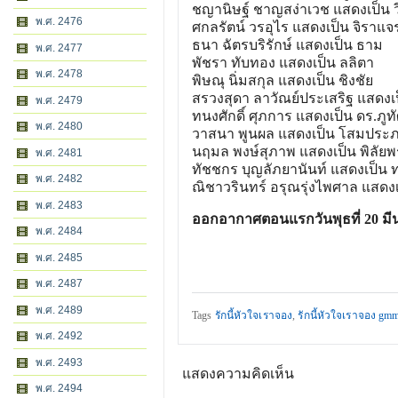
ชญานิษฐ์ ชาญสง่าเวช แสดงเป็น ว
พ.ศ. 2476
ศกลรัตน์ วรอุไร แสดงเป็น จิราแจ
ธนา ฉัตรบริรักษ์ แสดงเป็น ธาม
พ.ศ. 2477
พัชรา ทับทอง แสดงเป็น ลลิตา
พ.ศ. 2478
พิษณุ นิ่มสกุล แสดงเป็น ชิงชัย
สรวงสุดา ลาวัณย์ประเสริฐ แสดงเป
พ.ศ. 2479
ทนงศักดิ์ ศุภการ แสดงเป็น ดร.ภูทั
พ.ศ. 2480
วาสนา พูนผล แสดงเป็น โสมประ
นฤมล พงษ์สุภาพ แสดงเป็น พิลัยพ
พ.ศ. 2481
ทัชชกร บุญลัภยานันท์ แสดงเป็น 
พ.ศ. 2482
ณิชาวรินทร์ อรุณรุ่งไพศาล แสดงเ
พ.ศ. 2483
ออกอากาศตอนแรกวันพุธที่ 20 มี
พ.ศ. 2484
พ.ศ. 2485
พ.ศ. 2487
พ.ศ. 2489
Tags
รักนี้หัวใจเราจอง
,
รักนี้หัวใจเราจอง gm
พ.ศ. 2492
พ.ศ. 2493
แสดงความคิดเห็น
พ.ศ. 2494