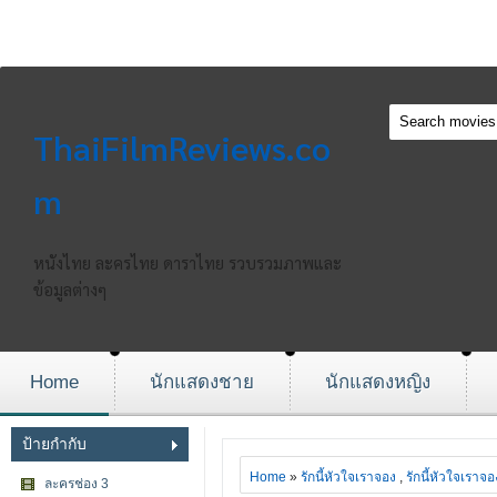
ThaiFilmReviews.co
m
หนังไทย ละครไทย ดาราไทย รวบรวมภาพและ
ข้อมูลต่างๆ
Home
นักแสดงชาย
นักแสดงหญิง
ป้ายกำกับ
Home
»
รักนี้หัวใจเราจอง
,
รักนี้หัวใจเรา
ละครช่อง 3