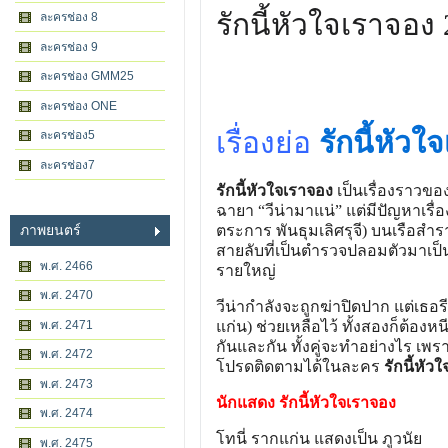
รักนี้หัวใจเราจอง
ละครช่อง 8
ละครช่อง 9
ละครช่อง GMM25
ละครช่อง ONE
เรื่องย่อ
รักนี้หัวใ
ละครช่อง5
ละครช่อง7
รักนี้หัวใจเราจอง
เป็นเรื่องราวของ
ฉายา “วีน่ามาแน่” แต่มีปัญหาเรื่
ตระการ พันธุมเลิศรุจี) บนเรือสำร
ภาพยนตร์
สายลับที่เป็นตำรวจปลอมตัวมาเป็
พ.ศ. 2466
รายใหญ่
พ.ศ. 2470
วีน่ากำลังจะถูกฆ่าปิดปาก แต่เธอร
แก่น) ช่วยเหลือไว้ ทั้งสองก็ต้องหน
พ.ศ. 2471
กันและกัน ทั้งคู่จะทำอย่างไร เพรา
พ.ศ. 2472
โปรดติดตามได้ในละคร
รักนี้หัว
พ.ศ. 2473
นักแสดง รักนี้หัวใจเราจอง
พ.ศ. 2474
โทนี่ รากแก่น แสดงเป็น ภูวนัย
พ.ศ. 2475