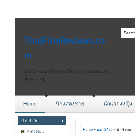
ThaiFilmReviews.co
m
หนังไทย ละครไทย ดาราไทย รวบรวมภาพและ
ข้อมูลต่างๆ
Home
นักแสดงชาย
นักแสดงหญิง
ป้ายกำกับ
Home
»
พ.ศ. 2496
» ฟ้าคำรณ
ละครช่อง 3