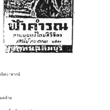
ฆนิค) / พากย์
ิมคล้าย