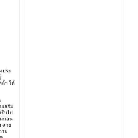
ามประ
้
ล้า ให้
า
ับเสริม
งรีบไป
อมก่อน
ย ฉวย
ยตาม
ิต