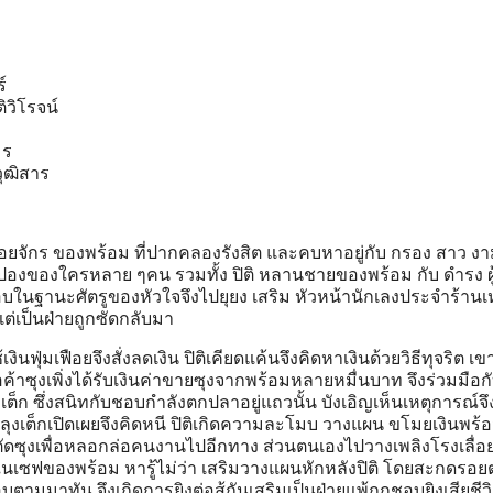
์
ติวิโรจน์
มร
วุฒิสาร
อยจักร ของพร้อม ที่ปากคลองรังสิต และคบหาอยู่กับ กรอง สาว ง
มายปองของใครหลาย ๆคน รวมทั้ง ปิติ หลานชายของพร้อม กับ ดํารง ผู
อบในฐานะศัตรูของหัวใจจึงไปยุยง เสริม หัวหน้านักเลงประจําร้านเห
ต่เป็นฝ่ายถูกซัดกลับมา
นฟุ่มเฟือยจึงสั่งลดเงิน ปิติเคียดแค้นจึงคิดหาเงินด้วยวิธีทุจริต เข
 พ่อค้าซุงเพิ่งได้รับเงินค่าขายซุงจากพร้อมหลายหมื่นบาท จึงร่วมมือก
ุงเต็ก ซึ่งสนิทกับชอบกําลังตกปลาอยู่แถวนั้น บังเอิญเห็นเหตุการณ์จึ
ลุงเต็กเปิดเผยจึงคิดหนี ปิติเกิดความละโมบ วางแผน ขโมยเงินพร้
ตัดซุงเพื่อหลอกล่อคนงานไปอีกทาง ส่วนตนเองไปวางเพลิงโรงเลื่อ
เซฟของพร้อม หารู้ไม่ว่า เสริมวางแผนหักหลังปิติ โดยสะกดรอ
 ชอบตามมาทัน จึงเกิดการยิงต่อสู้กันเสริมเป็นฝ่ายแพ้ถูกชอบยิงเสียชีว