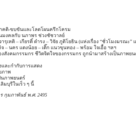
กคติ-ขบขันและโลดโผนครึกโครม
นมงคลกับ นภาพร ช่วงชัชวาลย์
ุเหติ – เกียรติ์ ดำรง – วิจัย ภูติโยธิน (แห่งเรื่อง “ชั่วโมงมรณะ” 
จ – นคร แตงน้อย – เติ๊ก แนวขุนทอง – พร้อม ใจเอื้อ ฯลฯ
งของสังคมกรรมกร ชีวิตจิตใจของกรรมกร ถูกนํามาสร้างเป็นภาพยน
่องและกํากับการแสดง
ายภาพ
งเป็นภาพยนตร์
มบุรีในเร็ว ๆ นี้
 กุมภาพันธ์ พ.ศ. 2495