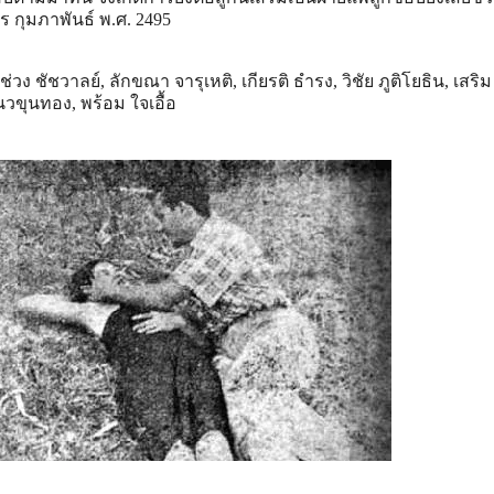
 กุมภาพันธ์ พ.ศ. 2495
 ชัชวาลย์, ลักขณา จารุเหติ, เกียรติ ธํารง, วิชัย ภูติโยธิน, เสริ
นวขุนทอง, พร้อม ใจเอื้อ