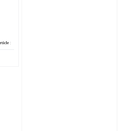
rticle
: