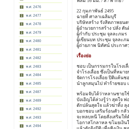
ฟิล์ม 16 มม. / สี / พากย์ /
พ.ศ. 2476
22 กุมภาพันธ์ 2495
พ.ศ. 2477
ฉายที่ ศาลาเฉลิมบุรี
บริษัทสร้าง รังสิตภาพยนตร
พ.ศ. 2478
ผู้อํานวยการสร้าง ปลั่ง ตัน
พ.ศ. 2479
ผู้กํากับ ประชุม จุลละภมร
ผู้เขียนบท ประชุม จุลละภ
พ.ศ. 2480
ผู้ถ่ายภาพ นิทัศน์ ประกาศ
พ.ศ. 2481
เรื่องย่อ
พ.ศ. 2482
ชอบ เป็นกรรมกรในโรงเลื่
พ.ศ. 2483
จําโรงเลื่อย ซึ่งเป็นที่ห
พ.ศ. 2484
จัดการโรงเลื่อย ปิติแค้นช
นําลูกสมุนไป ทําร้ายชอบ แ
พ.ศ. 2485
พ.ศ. 2487
พร้อมจับได้ว่าหลานชายใช้เงิ
บังเอิญได้ล่วงรู้ว่า สุดใจ
พ.ศ. 2489
ดักปล้นสุดใจ แล้วฆ่าทิ้ง ล
พ.ศ. 2492
บอกชอบ เสริมร้อนตัว กลัว
จะหลบหนี โดยสั่งเสริมให้
พ.ศ. 2493
โอกาสโกลาหล ขโมยเงินใน
พ.ศ. 2494
แล้วดักยิงปิติ เพื่อชิงเงิน