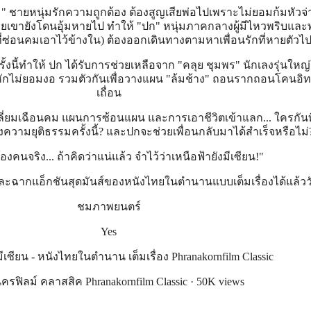
"คิม" ชายหนุ่มรักความถูกต้อง ต้องสูญเสียพ่อไปเพราะไม่ยอมก้มหัวจ่
ายเขายังโดนอุ้มหายไป ทำให้ "ปก" หนุ่มภาคกลางผู้มีไหวพริบและพ
ี่ซ่อนคมเอาไว้ข้างใน) ต้องออกเดินทางตามหาเพื่อนรักที่หายตัวไ
ครั้งนี้ทำให้ ปก ได้รับการช่วยเหลือจาก "คลุย ชุมพร" นักเลงรุ่นใหญ่
อมหักไม่ยอมงอ รวมตัวกันเพื่อวางแผน "ล้มช้าง" ถอนรากถอนโคนอิ
เถื่อน
่ยมเฉือนคม แผนการซ้อนแผน และการเอาชีวิตเข้าแลก... ใครกันที
งหลังความยุติธรรมครั้งนี้? และปกจะช่วยเพื่อนกลับมาได้สำเร็จหรือไม่
คนจริง... ถ้าคิดว่าแน่แล้ว จำไว้ว่าเหนือฟ้ายังมีเซียน!"
ละฉากแอ็กชันสุดมันส์ของหนังไทยในตำนานแบบเต็มเรื่องได้แล้ววั
ชมภาพยนตร์
Yes
มีเซียน - หนังไทยในตำนาน เต็มเรื่อง Phranakornfilm Classic
รฟิลม์ คลาสสิค Phranakornfilm Classic · 50K views