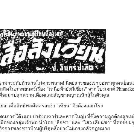
ราม่าระดับตำนานไม่ควรพลาด! นิตยสารของเราขอพาทุกคนย้อน
คในภาพยนตร์เรื่อง "เหนือฟ้ายังมีเซียน" จากโปรเจกต์ Phranako
c ที่จะมาปลุกความเดือดและสัญชาตญาณนักสู้ในตัวคุณ
องย่อ: เมื่ออิทธิพลมืดครอบงำ "เซียน" จึงต้องออกโรง
ินแดนภาคใต้ (แถบปาดังเบซาร์และหาดใหญ่) ที่ซึ่งความถูกต้องถูกเหย
ืดของกลุ่มเจ้าพ่อ นำโดย "ลือชา" และ "ไสว เคียนซา" ที่คอยข่มขู
ิจการของชาวบ้านผู้บริสุทธิ์อย่างไม่เกรงกลัวกฎหมาย