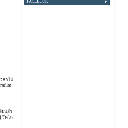
FACEBOOK
เวลาไป
rnfilm
ียบย่ำ
่ รีดไถ