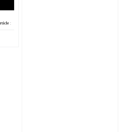
rticle
: