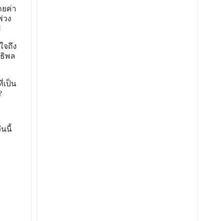
ายค่า
่วง
ป
ใจถึง
ทธิพล
่เป็น
?
นนี้