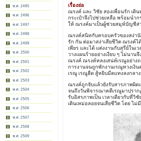
เรื่องย่อ
พ.ศ. 2495
ณรงค์ และ วิชัย สองเพื่อนรัก เดิ
พ.ศ. 2496
กระเป๋าจึงไปช่วยเหลือ พร้อมนํากระ
ให้ ณรงค์มาเป็นผู้ช่วยสมุห์บัญชีส
พ.ศ. 2497
พ.ศ. 2498
ณรงค์สนิทกับครอบครัวของสง่านับแต
รัก กัน ต่อมาสง่าเสียชีวิต ณรงค์ไ
พ.ศ. 2499
เพียร และได้ แต่งงานกับสุรีย์ในเ
พ.ศ. 2500
วางแผนร้ายอย่างเงียบ ๆ ไม่นานจึง
ณรงค์ ณรงค์หลงเสน่ห์เรณูอย่างถอ
พ.ศ. 2501
การงานจนถูกพักงานเรณูทวงเงินค่
พ.ศ. 2502
เรณู เรณูฮีด สู้หยิบมีดแทงลงกลา
พ.ศ. 2503
ณรงค์ถูกจับแล้วยังรับสารภาพผิดแ
พ.ศ. 2504
จนถึงวันพิจารณาคดีเรณูมาปรากฏ
รับอิสรภาพเป็น เวลาเดียวกับที่วิชั
พ.ศ. 2505
เดินเหม่อลอยจนเสียชีวิต โดย ไม่ม
พ.ศ. 2506
พ.ศ. 2507
พ.ศ. 2508
พ.ศ. 2509