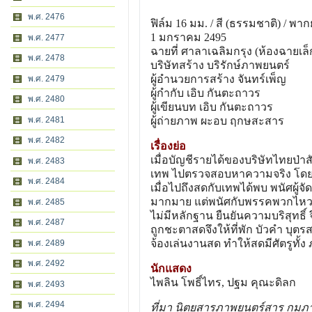
พ.ศ. 2476
ฟิล์ม 16 มม. / สี (ธรรมชาติ) / พากย
1 มกราคม 2495
พ.ศ. 2477
ฉายที่ ศาลาเฉลิมกรุง (ห้องฉายเล็
พ.ศ. 2478
บริษัทสร้าง บริรักษ์ภาพยนตร์
ผู้อํานวยการสร้าง จันทร์เพ็ญ
พ.ศ. 2479
ผู้กํากับ เอิบ กันตะถาวร
พ.ศ. 2480
ผู้เขียนบท เอิบ กันตะถาวร
พ.ศ. 2481
ผู้ถ่ายภาพ ผะอบ ฤกษสะสาร
พ.ศ. 2482
เรื่องย่อ
เมื่อบัญชีรายได้ของบริษัทไทยป่า
พ.ศ. 2483
เทพ ไปตรวจสอบหาความจริง โดยมี
พ.ศ. 2484
เมื่อไปถึงสดกับเทพได้พบ พนัศผู
มากมาย แต่พนัศกับพรรคพวกไหวตัว
พ.ศ. 2485
ไม่มีหลักฐาน ยืนยันความบริสุทธิ์ จ
พ.ศ. 2487
ถูกชะตาสดจึงให้ที่พัก บัวคํา บุต
จ้องเล่นงานสด ทําให้สดมีศัตรูทั้
พ.ศ. 2489
พ.ศ. 2492
นักแสดง
ไพลิน โพธิ์ไทร, ปฐม คุณะดิลก
พ.ศ. 2493
พ.ศ. 2494
ที่มา นิตยสารภาพยนตร์สาร กุมภา