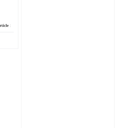
rticle
: