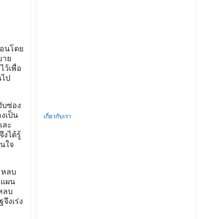
ื่อนโดย
นขาย
ว้เพื่อ
นไป
จับซ่อง
องเป็น
เกี่ยวกับเรา
์และ
งได้รู้
็นใจ
ณะหลบ
างแผน
าหลบ
จึงเร่ง