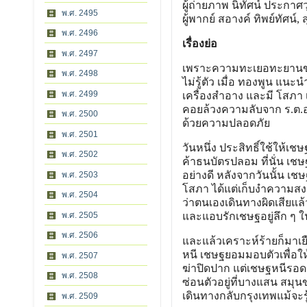
ผู้ถ่ายภาพ นิทัศน์ ประกาศ
พ.ศ. 2495
ผู้พากย์ สอางค์ ทิพย์ทัศน์
พ.ศ. 2496
เรื่องย่อ
พ.ศ. 2497
เพราะความทะเยอทะยานของเ
พ.ศ. 2498
ไม่รู้ตัว เมื่อ ทองพูน แนะน
พ.ศ. 2499
เครื่องสําอาง และมี โสภา 
คอยล้วงความลับจาก ร.ต.อ. 
พ.ศ. 2500
ด้วยความปลอดภัย
พ.ศ. 2501
วันหนึ่ง ประสิทธิ์ใช้ให้เช
พ.ศ. 2502
ค้าธนบัตรปลอม ที่นั่น เชษ
อย่างดี หลังจากวันนั้น 
พ.ศ. 2503
โสภา ได้แต่เก็บงําความสงสั
พ.ศ. 2504
ว่าตนเองเดินทางผิดเสียแล้
พ.ศ. 2505
และแอบรักเชษฐอยู่ลึก ๆ 
พ.ศ. 2506
และแล้วเคราะห์ร้ายก็มาเยื
หนี เชษฐยอมมอบตัวเพื่อให
พ.ศ. 2507
ฆ่าปิดปาก แต่เชษฐหนีรอ
พ.ศ. 2508
ซ่อนตัวอยู่ที่บางแสน สมุน
เดินทางกลับกรุงเทพแม้จะรู
พ.ศ. 2509