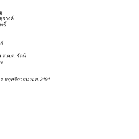
ฐ
สุรางค์
ธิ์
ร์
ส.ต.ต. รัตน์
วจ
ร พฤศจิกายน พ.ศ. 2494