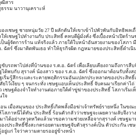
วุฒิสาร
, สุธรรม นาวานุเคราะห์
ชษฐ ชายหนุ่มวัย 27 ปี ผลักดันให้เขาเข้าไปพัวพันกับอิทธิพลเถ
ําให้เชษฐไปทํางานกับ ประสิทธิ์ คหบดีผู้มั่งคั่ง ซึ่งเบื้องหน้าเปิดร้า
เป็นผู้จัดการร้าน แท้จริงแล้ว ภายใต้ใบหน้าอันสวยงามของโสภา มีไ
ฉัตร์ ซึ่งมาติดพันเธอ ทําให้ธุรกิจผิด กฎหมายของประสิทธิ์ดําเนิ
ษฐขับรถพาไปส่งที่บ้านของ ร.ต.อ. ฉัตร์ เพื่อเลียบเคียงถามถึงการสืบ
ฐได้พบกับ สุรางค์ น้องสาว ของ ร.ต.อ. ฉัตร์ ซึ่งออกมาต้อนรับทั้งส
เชษฐเริ่มรู้สึกระแคะระคายพฤติกรรมอันแปลกประหลาดของประสิทธิ
ยไว้เงียบ ๆ จนกระทั่ง เชษฐแอบเห็นประสิทธิ์ จับคนมาเรียกค่าไถ่ จึ
ว เชษฐต้องจําใจทํางานต่อภายใต้คําขู่ฆ่าของประสิทธิ์ โสภาเริ่มเห
ในใจ
อน เมื่อสมุนของ ประสิทธิ์เกิดพลั้งมือฆ่าเจ้าทรัพย์รายหนึ่ง ในข
้โสภาหนีได้ทัน ประสิทธิ์ ร้อนตัวกลัวว่าเชษฐจะเผยความลับจึงว
ดมาได้อย่างหวุดหวิดแล้วมาขอความช่วยเหลือจากสุรางค์ เชษฐม
ของประสิทธิ์ซึ่งสะกดรอยตามเชษฐจับตัวสุรางค์เป็น ตัวประกัน เชษฐ
้อยู่แก่ ใจว่าความตายรออยู่ข้างหน้า