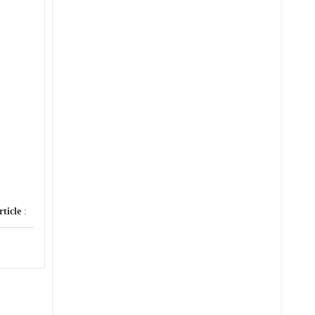
rticle
: