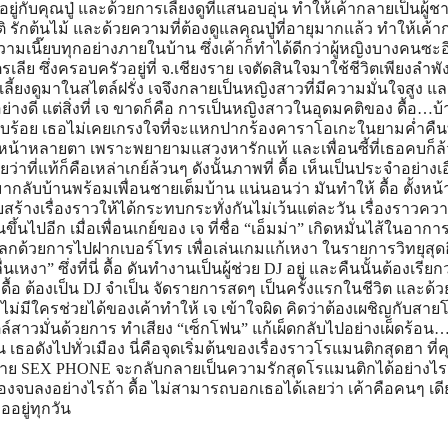
ยอยู่กับคุณปู่ และด้วยการเลี้ยงดูที่แสนอบอุ่น ทำให้เค้ากลายเป็นผู้ชา
รักต้นไม้ และด้วยความที่ต้องดูแลคุณปู่ที่อายุมากแล้ว ทำให้เค้
ความเนี๊ยบทุกอย่างภายในบ้าน ซึ่งเค้าก็ทำได้ดีกว่าผู้หญิงบางคนซะอ
ลีย ซึ่งครอบครัวอยู่ที่ จ.เชียงราย เจตัดสินใจมาใช้ชีวิตเพียงลำพั
ลี้ยงดูมาในสไตล์ฝรั่ง เจจึงกลายเป็นหญิงสาวที่มีความมั่นใจสูง แ
่างดี แต่สิ่งที่ เจ ขาดก็คือ การเป็นหญิงสาวในอุดมคติของ ดื้อ…บ
บร้อย เธอไม่เคยเกรงใจที่จะแหกปากร้องคาราโอเกะในยามค่ำคืนท
น้าหลายตา เพราะพยายามแสวงหารักแท้ และเพื่อนซี้ที่เธอคบก็ล้
้เลยว่าที่แท้ก็คือเหล่าเกย์ล้วนๆ ดังนั้นภาพที่ ดื้อ เห็นเป็นประจำอย่างเ
ากลับบ้านพร้อมเพื่อนชายเต็มบ้าน แน่นอนว่า มันทำให้ ดื้อ ตั้งหน้า
อยสร้างเรื่องราวให้ได้กระทบกระทั่งกันไม่เว้นแต่ละวัน เรื่องราวคว
้นไปอีก เมื่อเพื่อนเกย์ของ เจ ที่ชื่อ “เอ็มม่า” เกิดหมั่นไส้ในอาก
ลกด้วยการไปฝากเบอร์โทร เพื่อเล่นเกมแก้เหงา ในรายการวิทยุสุด
นเหงา” ซึ่งที่นี่ ดื้อ ดันทำงานเป็นผู้ช่วย DJ อยู่ และคืนนั้นต้องเรียกว
 ดื้อ ต้องเป็น DJ จำเป็น จัดรายการสดๆ เป็นครั้งแรกในชีวิต และด้
บไม่มีใครช่วยได้ของเค้าทำให้ เจ เข้าใจผิด คิดว่าต้องเผชิญกับสาย
ตล์สาวมั่นด้วยการ ทำเสียง “เซ็กโฟน” แก้เผ็ดกลับไปอย่างเผ็ดร้อน…
เธอดังไปทั่วเมือง นี่คือจุดเริ่มต้นของเรื่องราวโรแมนติกสุดฮา ที่
าย SEX PHONE จะกลับกลายเป็นความรักสุดโรแมนติกได้อย่างไร
ต้องจบลงอย่างไรถ้า ดื้อ ไม่สามารถบอกเธอได้เลยว่า เค้าคือคนๆ เดี
ออยู่ทุกวัน