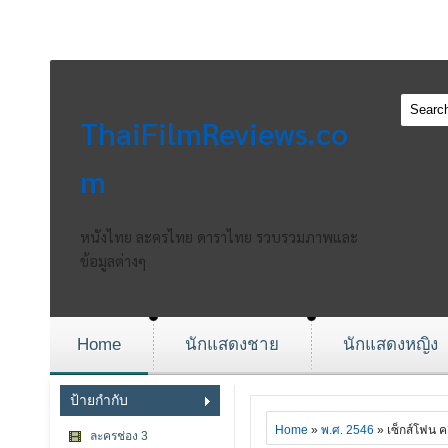
ThaiFilmReviews.co
m
หนังไทย ละครไทย ดาราไทย รวบรวมภาพและ
ข้อมูลต่างๆ
Home
นักแสดงชาย
นักแสดงหญิง
ป้ายกำกับ
Home
»
พ.ศ. 2546
» เซ็กส์โฟน ค
ละครช่อง 3