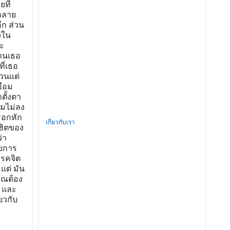
ยที่
ากลาย
ีก ส่วน
งใน
ละ
้านเธอ
ี่เธอ
วนแต่
อือม
ตั้งตา
ามไม่ลง
ารอกหัก
เกี่ยวกับเรา
ฮิตของ
่า
วยการ
โรคจิต
แต่ มัน
คุณต้อง
 และ
ยวกับ