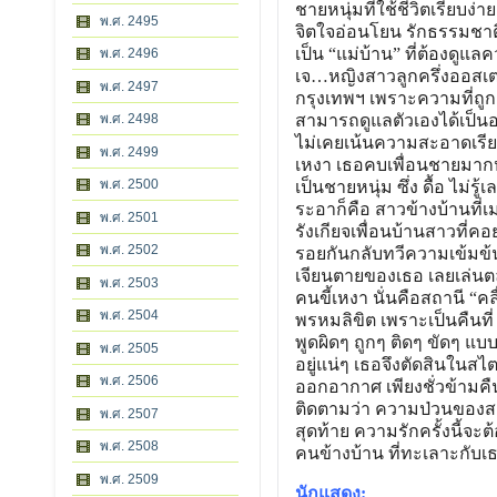
ชายหนุ่มที่ใช้ชีวิตเรียบง่า
พ.ศ. 2495
จิตใจอ่อนโยน รักธรรมชาติ 
เป็น “แม่บ้าน” ที่ต้องดูแล
พ.ศ. 2496
เจ…หญิงสาวลูกครึ่งออสเตรเ
พ.ศ. 2497
กรุงเทพฯ เพราะความที่ถูกเ
พ.ศ. 2498
สามารถดูแลตัวเองได้เป็นอย
ไม่เคยเน้นความสะอาดเรีย
พ.ศ. 2499
เหงา เธอคบเพื่อนชายมากห
พ.ศ. 2500
เป็นชายหนุ่ม ซึ่ง ดื้อ ไม่รู
ระอาก็คือ สาวข้างบ้านที่เม
พ.ศ. 2501
รังเกียจเพื่อนบ้านสาวที่ค
พ.ศ. 2502
รอยกันกลับทวีความเข้มข้นขึ
เจียนตายของเธอ เลยเล่นต
พ.ศ. 2503
คนขี้เหงา นั่นคือสถานี “คลื่
พ.ศ. 2504
พรหมลิขิต เพราะเป็นคืนที่
พูดผิดๆ ถูกๆ ติดๆ ขัดๆ แบ
พ.ศ. 2505
อยู่แน่ๆ เธอจึงตัดสินในสไ
พ.ศ. 2506
ออกอากาศ เพียงชั่วข้ามคืน 
ติดตามว่า ความป่วนของส
พ.ศ. 2507
สุดท้าย ความรักครั้งนี้จะ
พ.ศ. 2508
คนข้างบ้าน ที่ทะเลาะกับเธ
พ.ศ. 2509
นักแสดง: