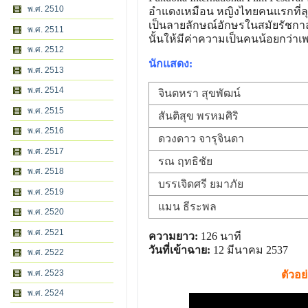
พ.ศ. 2510
อำแดงเหมือน หญิงไทยคนแรกที่ลุกข
เป็นลายลักษณ์อักษรในสมัยรัชกาลท
พ.ศ. 2511
นั้นให้มีค่าความเป็นคนน้อยกว่า
พ.ศ. 2512
นักแสดง:
พ.ศ. 2513
พ.ศ. 2514
จินตหรา สุขพัฒน์
พ.ศ. 2515
สันติสุข พรหมศิริ
พ.ศ. 2516
ดวงดาว จารุจินดา
พ.ศ. 2517
รณ ฤทธิชัย
พ.ศ. 2518
บรรเจิดศรี ยมาภัย
พ.ศ. 2519
แมน ธีระพล
พ.ศ. 2520
พ.ศ. 2521
ความยาว:
126 นาที
วันที่เข้าฉาย:
12 มีนาคม 2537
พ.ศ. 2522
พ.ศ. 2523
ตัวอ
พ.ศ. 2524