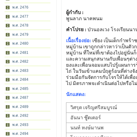
พ.ศ. 2476
ผู้กำกับ :
พ.ศ. 2477
พูนลาภ นาคพนม
พ.ศ. 2478
คำโปรย :
ป่วนอลเวง โรงเรียนนา
พ.ศ. 2479
เนื้อเรื่องย่อ:
เซียง เป็นเด็กกำพร้า
พ.ศ. 2480
หมู่บ้าน เขาถูกกล่าวหาว่าเป็นตัว
หมู่บ้าน ที่ใหม่ที่เขาต้องไปอยู่น
พ.ศ. 2481
และความสนุกสนานกับเพื่อนๆต่างชาติ
พ.ศ. 2482
ยงและเพื่อนจอมแสบไปรู้แผนการร้
พ.ศ. 2483
ไถ่ ในวันเข้าแคมป์ฤดูร้อนที่ต่างจ
ร่วมมือกันจัดการกับโจรให้ได้เพื
พ.ศ. 2484
ไป มิตรภาพจะดำเนินต่อไปหรือไม
พ.ศ. 2485
นักแสดง:
พ.ศ. 2487
พ.ศ. 2489
วิศรุต เจริญศรีสมบูรณ์
พ.ศ. 2492
อันนา ชู๊ตเตอร์
พ.ศ. 2493
นนท์ หงษ์มานพ
พ.ศ. 2494