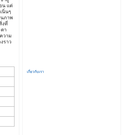
อน แต่
เนิ่นๆ
ห็นภาพ
งที่
ะตา
ับความ
องราว
เกี่ยวกับเรา