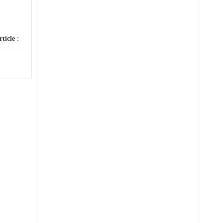
rticle
: