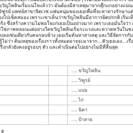
อ ขวัญไพลินเริ่มแน่ใจแล้วว่า มันต้องมีสาเหตุมาจากตุ๊กแกอย่างแน่น
่วิฑูรย์ แพทย์สาขาจิตเวช แฟนหนุ่มของเธอเพื่อที่จะหาทางรักษาแต่
อลองไปเช็คสมอง เพราะเขาเห็นว่าขวัญไพลินมีอาการผิดปรกติ เริ่มเ
 ซึ่งสร้างความไม่พอใจแก่เธอเป็นอย่างมาก เพราะเธอมั่นใจว่า สิ่
ไม่ใช่ภาพหลอนแต่อย่างใดขวัญไพลินเริ่มระแวงและหวาดหวั่นในช
จบลงเช่นเดียวกับคนรอบข้าง เธอเริ่มค้นหาสาเหตุ และวิธีจัดการก
ู้ไม่ว่า ต้นเหตุของเรื่องราวทั้งหมดอาจจะมาจาก…ตัวเธอเอง…เรื่
งกลัวยังคงอยู่รอบๆ ตัว และดำเนินต่อไปอย่างไม่มีที่สิ้นสุด
…. ขวัญไพลิน
…. วิฑูรย์
…. แบม
…. ไก่
…. นิดา
…. ป้าสาย
สี