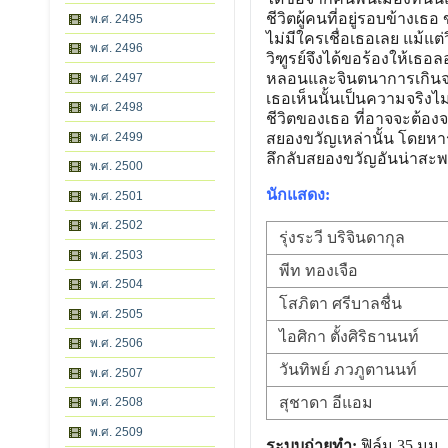
ชีวิตผู้คนที่อยู่รอบข้างเธ
พ.ศ. 2495
ไม่มีใครเชื่อเธอเลย แม้แต
พ.ศ. 2496
วิฑูรย์จึงได้ขอร้องให้เธ
หลอนและจินตนาการเกินจริง
พ.ศ. 2497
เธอเห็นนั้นเป็นความจริง
พ.ศ. 2498
ชีวิตของเธอ ที่อาจจะต้อง
พ.ศ. 2499
สยองขวัญเหล่านั้น โดยหาร
ลึกลับสยองขวัญอันน่าสะพรึ
พ.ศ. 2500
นักแสดง:
พ.ศ. 2501
พ.ศ. 2502
รุ่งระวี บริจินดากุล
พ.ศ. 2503
พีท ทองเจือ
พ.ศ. 2504
โสภิตา ศรีบาลชื่น
พ.ศ. 2505
ไอศิกา ตั้งศิริธานนท์
พ.ศ. 2506
วันทิพย์ ภวภูตานนท์
พ.ศ. 2507
สุชาดา อีแอม
พ.ศ. 2508
พ.ศ. 2509
ระบบถ่ายทำ:
ฟิล์ม 35 มม., 