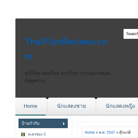
ThaiFilmReviews.co
m
หนังไทย ละครไทย ดาราไทย รวบรวมภาพและ
ข้อมูลต่างๆ
Home
นักแสดงชาย
นักแสดงหญิง
ป้ายกำกับ
Home
»
พ.ศ. 2547
» ตุ๊กแกผี
ละครช่อง 3