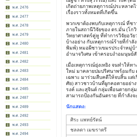
ณัฐชา ทรงสุวรรณ) และ รงค์ (ต้น 
เกิดถ่ายภาพเหตุการณ์ประหลาดไว้
พ.ศ. 2476
เรื่องราวทั้งหมดที่เกิดขึ้น
พ.ศ. 2477
พวกเขาต้องพบกับเหตุการณ์ ที่ชา
พ.ศ. 2478
ภายในสถานีวิจัยของ ดร.มั่น (โกวิท
พ.ศ. 2479
วิทยาศาสตร์คู่หู ที่ทำการวิจัยอว
บ้างอย่าง กับเหตุการณ์ร้ายที่ก
พ.ศ. 2480
พิมพ์) หมอผีชาวเขมรประจำหมู่บ้า
พ.ศ. 2481
อำนาจวิเศษ เข้าครอบงำอมนุษย์สัต
พ.ศ. 2482
เมื่อเหตุการณ์ยุ่งเหยิง จนทำให้ทา
พ.ศ. 2483
ใหม่ มาคลายปมปริศนาพร้อมกับ ดร.
เฉพาะ มาร่วมสืบคดีให้จบสิ้น แต่เรื
พ.ศ. 2484
ศัย) สาวชาวบ้านที่ผูกคอตายอย่างป
พ.ศ. 2485
รงค์ และสุจินต์ กลุ่มเพื่อนตายกล
สามารถป้องกันอันตราย ที่กำลังจะ
พ.ศ. 2487
นักแสดง:
พ.ศ. 2489
พ.ศ. 2492
ศิระ แพทย์รัตน์
พ.ศ. 2493
ชลลดา เมฆราตรี
พ.ศ. 2494