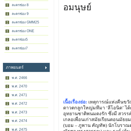
อมนุษย์
ละครช่อง 8
ละครช่อง 9
ละครช่อง GMM25
ละครช่อง ONE
ละครช่อง5
ละครช่อง7
ภาพยนตร์
พ.ศ. 2466
พ.ศ. 2470
พ.ศ. 2471
เนื้อเรื่องย่อ:
เหตุการณ์แห่งคืนขวั
พ.ศ. 2472
ดาวตกลูกใหญ่มหึมา ‘ลีโอนิด’ ได้
พ.ศ. 2473
อุทยานชาติพนมดงรัก ซึ่งมี สวรรค์
เกลอเพื่อนเก่าสมัยเรียนตอนมัธยมป
พ.ศ. 2474
(บอม – ภูพาน คัญทัพ) นักโบราณค
พ.ศ. 2475