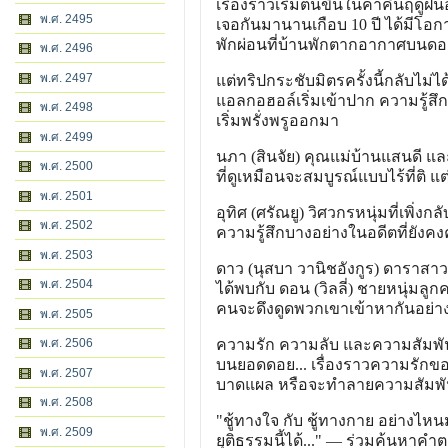
เรื่องราวเริ่มต้นขึ้นในค่ำคืนฤดูฝนอ
พ.ศ. 2495
เจอกันมานานเกือบ 10 ปี ได้มีโอก
พักผ่อนที่บ้านพักตากอากาศบนดอ
พ.ศ. 2496
พ.ศ. 2497
แต่ทริปกระชับมิตรครั้งนี้กลับไม
แอลกอฮอล์เริ่มเข้าปาก ความรู้ส
พ.ศ. 2498
เริ่มพรั่งพรูออกมา
พ.ศ. 2499
นภา (สินจัย) คุณแม่บ้านแสนดี แล
พ.ศ. 2500
ที่ดูเหมือนจะสมบูรณ์แบบไร้ที่ติ 
พ.ศ. 2501
อุทิศ (ศรัณยู) วิศวกรหนุ่มที่เพิ
พ.ศ. 2502
ความรู้สึกบางอย่างในอดีตที่ยัง
พ.ศ. 2503
ดาว (นุสบา วานิชอังกูร) ดาราสาว
พ.ศ. 2504
ได้พบกับ ดอน (วิลลี่) ชายหนุ่มล
คนจะดึงดูดพวกเขาเข้าหากันอย่า
พ.ศ. 2505
พ.ศ. 2506
ความรัก ความลับ และความสัมพัน
บนยอดดอย... เรื่องราวความรักข
พ.ศ. 2507
บาดแผล หรือจะทำลายความสัมพันธ์
พ.ศ. 2508
"ชู้ทางใจ กับ ชู้ทางกาย อย่างไ
พ.ศ. 2509
ยุติธรรมนี้ได้..." — ร่วมค้นห