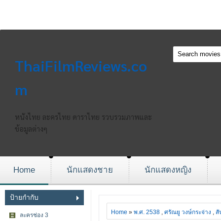
ThaiFilmReviews.co
m
หนังไทย ละครไทย ดาราไทย รวบรวมภาพและ
ข้อมูลต่างๆ
Home
นักแสดงชาย
นักแสดงหญิง
ป้ายกำกับ
Home
»
พ.ศ. 2538
,
ศรัณยู วงษ์กระจ่าง
,
สั
ละครช่อง 3