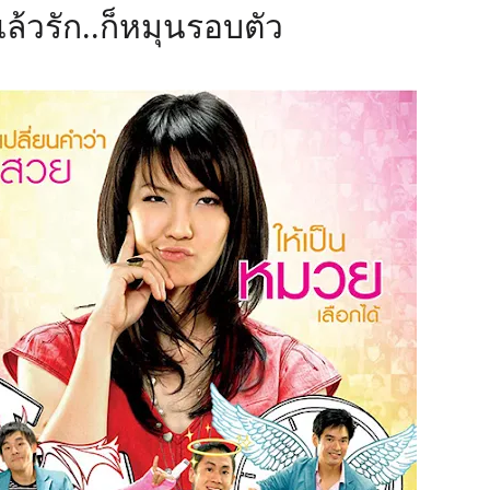
ล้วรัก..ก็หมุนรอบตัว