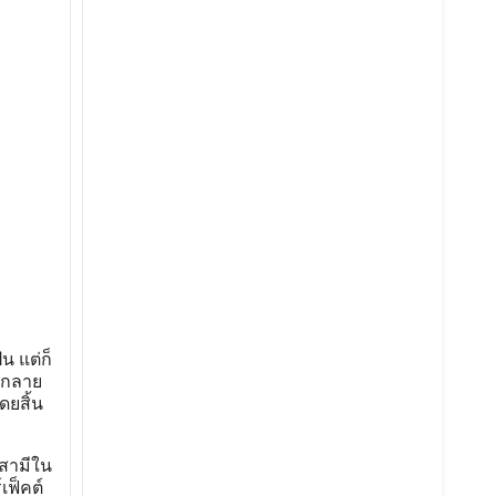
น แต่ก็
์กลาย
ดยสิ้น
“สามีใน
เฟ็คต์