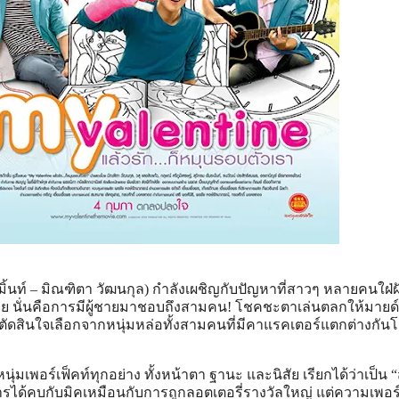
ิ้นท์ – มิณฑิตา วัฒนกุล) กำลังเผชิญกับปัญหาที่สาวๆ หลายคนใฝ่ฝั
อย นั่นคือการมีผู้ชายมาชอบถึงสามคน! โชคชะตาเล่นตลกให้มายด
องตัดสินใจเลือกจากหนุ่มหล่อทั้งสามคนที่มีคาแรคเตอร์แตกต่างกันโ
 หนุ่มเพอร์เฟ็คท์ทุกอย่าง ทั้งหน้าตา ฐานะ และนิสัย เรียกได้ว่าเป็น 
ได้คบกับมิคเหมือนกับการถูกลอตเตอรี่รางวัลใหญ่ แต่ความเพอร์