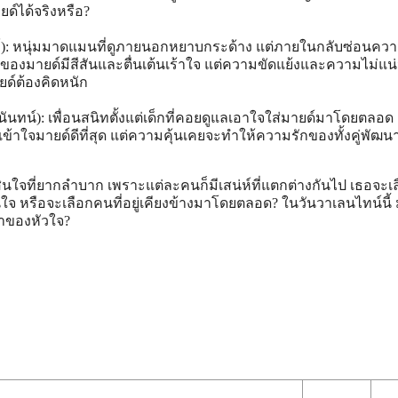
ด์ได้จริงหรือ?
ฐ์): หนุ่มมาดแมนที่ดูภายนอกหยาบกระด้าง แต่ภายในกลับซ่อนคว
ตของมายด์มีสีสันและตื่นเต้นเร้าใจ แต่ความขัดแย้งและความไม่แ
ด์ต้องคิดหนัก
ะนันทน์): เพื่อนสนิทตั้งแต่เด็กที่คอยดูแลเอาใจใส่มายด์มาโดยตลอด 
ะเข้าใจมายด์ดีที่สุด แต่ความคุ้นเคยจะทำให้ความรักของทั้งคู่พัฒน
ินใจที่ยากลำบาก เพราะแต่ละคนก็มีเสน่ห์ที่แตกต่างกันไป เธอจะ
ดนใจ หรือจะเลือกคนที่อยู่เคียงข้างมาโดยตลอด? ในวันวาเลนไทน์นี้ 
้าของหัวใจ?