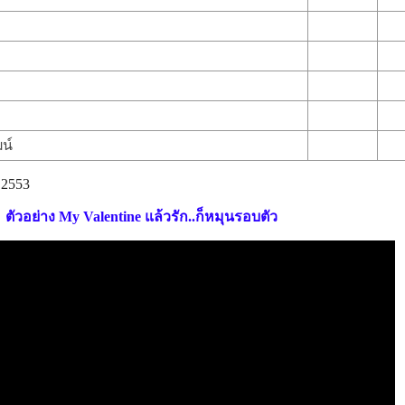
น์
 2553
ตัวอย่าง My Valentine แล้วรัก..ก็หมุนรอบตัว