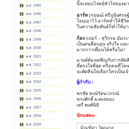
นี้จะตอบโจทย์หัวใจของมาย
พ.ศ. 2495
พ.ศ. 2496
อาร์ท
(กฤษณ์ ศรีภูมิเศรษ
โยนเอาไว้ อาร์ททำให้ชีวิ
พ.ศ. 2497
ในความสัมพันธ์ก็ทำให้มาย
พ.ศ. 2498
ก้อง
(เปอร์ – สุวิกรม อัมร
พ.ศ. 2499
เป็นคนที่อบอุ่น จริงใจ แล
พ.ศ. 2500
มากกว่าเพื่อนได้หรือไม่?
พ.ศ. 2501
มายด์ต้องเผชิญกับการตัดส
พ.ศ. 2502
ที่ตรงใจที่สุด หรือคนที่โ
จะตัดสินใจเลือกใครเป็นเจ
พ.ศ. 2503
ผู้กำกับ :
พ.ศ. 2504
พ.ศ. 2505
พรชัย หงษ์รัตนาภรณ์
พ.ศ. 2506
ทรงศักดิ์ มงคลทอง
เสรี พงศ์นิธิ
พ.ศ. 2507
นักแสดง:
พ.ศ. 2508
พ.ศ. 2509
มิณฑิตา วัฒนกุล