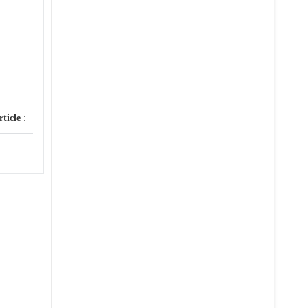
rticle
: