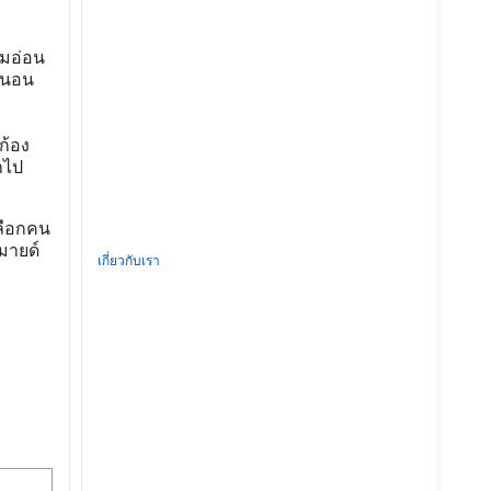
ามอ่อน
น่นอน
ก้อง
าไป
เลือกคน
มายด์
เกี่ยวกับเรา