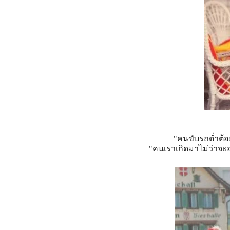
"คนขับรถต่ำต้
"คนเราเกิดมาไม่ว่าจะอ