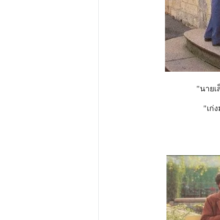
"นายเล
"เก่