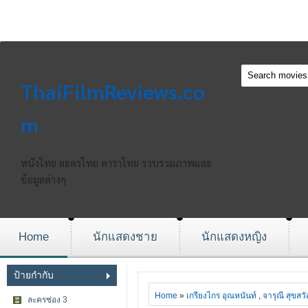
ThaiFilmReviews.co
m
หนังไทย ละครไทย ดาราไทย รวบรวมภาพและ
ข้อมูลต่างๆ
Home
นักแสดงชาย
นักแสดงหญิง
ป้ายกำกับ
Home
»
เกรียงไกร อุณหนันท์
,
จารุณี สุขสวัส
ละครช่อง 3