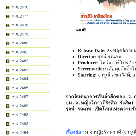
พ.ศ. 2476
พ.ศ. 2477
พ.ศ. 2478
พ.ศ. 2479
พ.ศ. 2480
Release Date:
23 พฤศจิกายน
พ.ศ. 2481
Director:
รุจน์ รณภพ
พ.ศ. 2482
Producer:
ไฟว์สตาร์โปรดักช
Screenwriter:
เสือตุ๋ยต๊ะติ๊ง
พ.ศ. 2483
Starring:
จารุณี สุขสวัสดิ์,
พ.ศ. 2484
พ.ศ. 2485
จากจินตนาการอันล้ำลึกของ ว
พ.ศ. 2487
(ม.จ.หญิงวิภาวดีรังสิต รังสิต)
พ.ศ. 2489
รุจน์ รณภพ เปิดโลกแห่งความรั
พ.ศ. 2492
พ.ศ. 2493
เรื่องย่อ
:
ม.จ.หญิงรัตนาวดี (จารุณี
พ.ศ. 2494