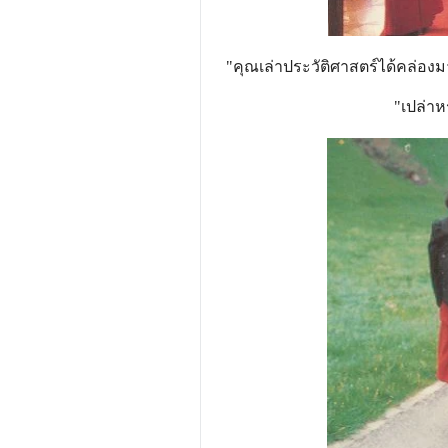
"คุณเล่าประวัติศาสตร์ได้คล่อง
"เปล่า