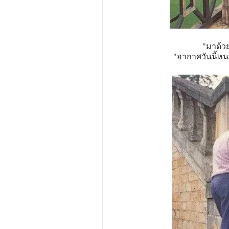
"มาด้วย
"อากาศวันนี้หนา