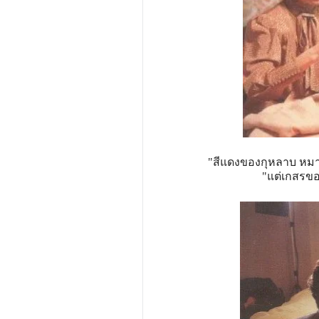
"สีแดงของกุหลาบ หมาย
"แต่เกสรขอ