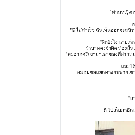
"ท่านหญิงก
" ห
"ฮึ ไม่สำเร็จ ฉันเห็นออกจะสนิ
"ผิดยังไง นายเล็
"ฝ่าบาทคงจำผิด ห้องนั้น
"สะอาดศรีเขามาเอาของที่ฝากหม่อ
และได้
หม่อมขอแยกทางกับพวกเขาแล้ว
"นา
"ดี ไปเก็บมาอีก