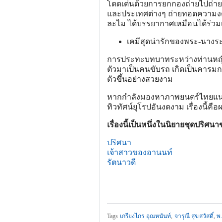
โดดเด่นด้วยการยกกองถ่ายไปถ่ายทำ
และประเทศต่างๆ ถ่ายทอดความง
ละไม ได้บรรยากาศเหมือนได้ร่วมเ
เคมีสุดน่ารักของพระ-นาง
การประทะบทบาทระหว่างท่านหญิงผู
ตัวมาเป็นคนขับรถ เกิดเป็นคารม
ตัวขึ้นอย่างสวยงาม
หากกำลังมองหาภาพยนตร์ไทยแนว 
ทิวทัศน์ยุโรปอันงดงาม เรื่องนี้ค
เรื่องนี้เป็นหนึ่งในนิยายชุดป
ปริศนา
เจ้าสาวของอานนท์
รัตนาวดี
Tags
เกรียงไกร อุณหนันท์
,
จารุณี สุขสวัสดิ์
,
พ