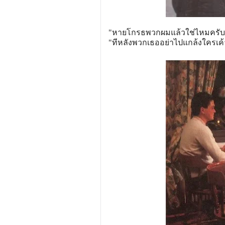
"หายโกรธพวกผมแล้วใช่ไหมครับ
"ทีหลังพวกเธออย่าไปแกล้งใครเค้าอ