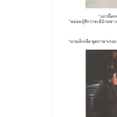
"แถวนี้คง
"หม่อมรู้สึกว่าจะมีบ้านชาว
"นายเล็กเนี่ย พูดภาษาเก่งม