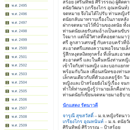
สร้อย (ศรินทิพย์ ศิริวรรณ) ผู้ต
พ.ศ. 2495
ดนัยวัฒนา (เกรียงไกร อุณหนันท์) 
จดหมาย จึงไม่ได้ไปรับ ท่านหญิงร
พ.ศ. 2496
ดนัยกลับมาทราบเรื่องในภายหลัง ย
พ.ศ. 2497
ฝากจดหมายไว้ที่บ้านของดนัย ทั้ง
ท่านดนัยเลยรับสมอ้างเป็นคนขับร
พ.ศ. 2498
ใจมาก แต่ก็มีวิศาลที่คอยตามมาว
พ.ศ. 2499
ศรี ลูกสาวเศรษฐี กับครอบครัวที
สะอาดศรีแสดงความพอใจนายเล็กจน
พ.ศ. 2500
รู้สึกหงุดหงิดทุกครั้ง ที่เห็นสะ
พ.ศ. 2501
สะอาดศรี และในคืนหนึ่งท่านหญิ
พ.ศ. 2502
เข้าใจกับท่านหญิง และบอกแยกทาง
พร้อมกับวิมล เพื่อนสนิทของท่าน
พ.ศ. 2503
เล็กคนเดียวกับที่ตัวเองเคยรู้จัก 
พ.ศ. 2504
หญิงและป้าสร้อยยังไม่รู้เรื่อง 
ทำให้ท่านหญิงรู้ว่านายเล็กคือท่
พ.ศ. 2505
ท่านดนัยก็เขียนจดหมายมาอธิบ
พ.ศ. 2506
นักแสดง รัตนาวดี
พ.ศ. 2507
จารุณี สุขสวัสดิ์
– ม.จ.หญิงรัตนาว
พ.ศ. 2508
เกรียงไกร อุณหนันท์
– ม.จ. ดนัยว
พ.ศ. 2509
ศิรินทิพย์ ศิริวรรณ – ป้าสร้อย