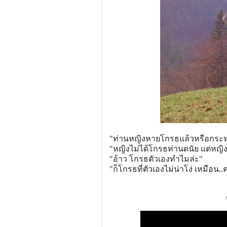
"ท่านหญิงหายโกรธแล้วหรือกระ
"หญิงไม่ได้โกรธท่านดนัย แต่หญิ
"อ้าว โกรธตัวเองทำไมล่ะ"
"ก็โกรธที่ตัวเองไม่น่าโง่ เหมือน