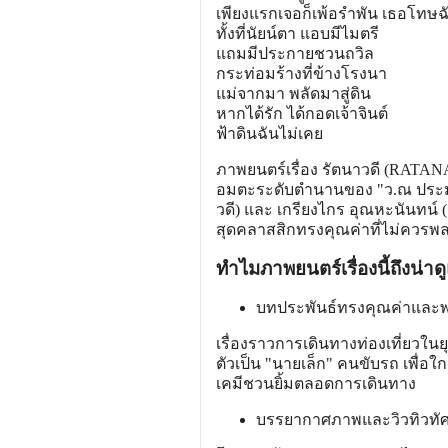
เพียงแรกเจอก็เพ้อรำพัน เธอโทษฉั
ทั้งที่นัยน์ตา แอบมีไมตรี
แถมมีประกายชวนถวิล
กระท่อมร้างที่ข้างโรงนา
แม่จากมา พลัดมาสู่ดิน
หากได้รัก ได้กอดเจ้าจินต์
ฟ้าดินฉันไม่เคย
ภาพยนตร์เรื่อง รัตนาวดี (RAT
อมตะระดับตำนานของ "ว.ณ ประมว
วดี) และ เกรียงไกร อุณหะนันทน์
สุดคลาสสิกทรงคุณค่าที่ไม่ควรพลา
ทำไมภาพยนตร์เรื่องนี้ถึงน่
บทประพันธ์ทรงคุณค่าและพล
เรื่องราวการเดินทางท่องเที่ยวใน
ตัวเป็น "นายเล็ก" คนขับรถ เพื่อใ
เคมีชวนยิ้มตลอดการเดินทาง
บรรยากาศภาพและวิวทิวทัศน