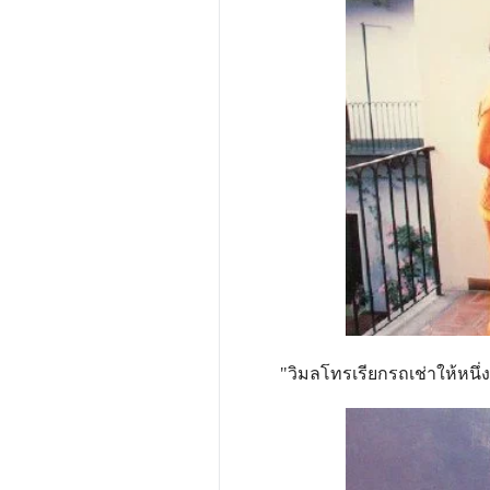
"วิมลโทรเรียกรถเช่าให้หนึ่