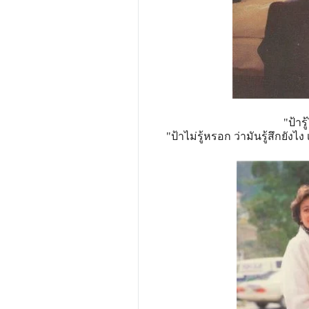
"ป้าร
"ป้าไม่รู้หรอก ว่ามันรู้สึกยั