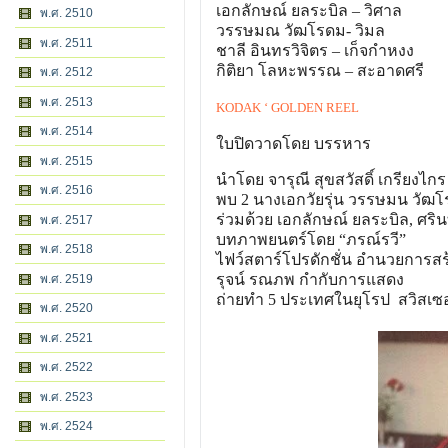
เอกลักษณ์ ยลระบิล – วิศาล
พ.ศ. 2510
วรรษมณ วัฒโรดม- วิมล
พ.ศ. 2511
ชาลี อินทรวิจิตร – เก็จกำหงง
กิติยา โลหะพรรณ – สะอาดศรี
พ.ศ. 2512
พ.ศ. 2513
KODAK ‘ GOLDEN REEL
พ.ศ. 2514
ใบปิดวาดโดย บรรหาร
พ.ศ. 2515
นำโดย จารุณี สุขสวัสดิ์ เกรียงไก
พ.ศ. 2516
พบ 2 นางเอกวัยรุ่น วรรษมน วัฒ
ร่วมด้วย เอกลักษณ์ ยลระบิล, ศรินท
พ.ศ. 2517
บทภาพยนตร์โดย “ภรณ์รวี”
พ.ศ. 2518
ไฟว์สตาร์โปรดักชั่น อำนวยการสร
รุจน์ รณภพ กำกับการแสดง
พ.ศ. 2519
ถ่ายทำ 5 ประเทศในยุโรป สวิสเซอร
พ.ศ. 2520
พ.ศ. 2521
พ.ศ. 2522
พ.ศ. 2523
พ.ศ. 2524