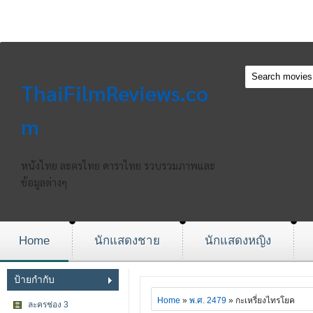
ThaiFilmReviews.co
m
หนังไทย ละครไทย ดาราไทย รวบรวมภาพและ
ข้อมูลต่างๆ
Home
นักแสดงชาย
นักแสดงหญิง
ป้ายกำกับ
Home
»
พ.ศ. 2479
» กะเหรี่ยงไทรโยค
ละครช่อง 3