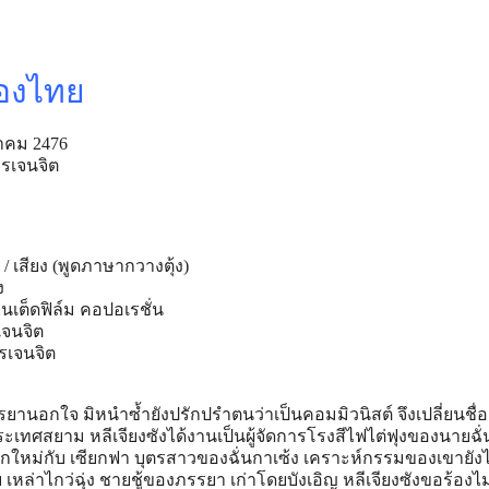
ืองไทย
าคม 2476
เจนจิต
 / เสียง (พูดภาษากวางตุ้ง)
ง
ูไนเต็ดฟิล์ม คอปอเรชั่น
เจนจิต
รเจนจิต
รยานอกใจ มิหนําซ้ำยังปรักปรําตนว่าเป็นคอมมิวนิสต์ จึงเปลี่ยนชื่อ
ระเทศสยาม หลีเจียงซังได้งานเป็นผู้จัดการโรงสีไฟไต่ฟุงของนายฉั่
รักใหม่กับ เซียกฟา บุตรสาวของฉั่นกาเซ้ง เคราะห์กรรมของเขายัง
บ เหล่าไกว่ฉุ่ง ชายชู้ของภรรยา เก่าโดยบังเอิญ หลีเจียงซังขอร้องไม