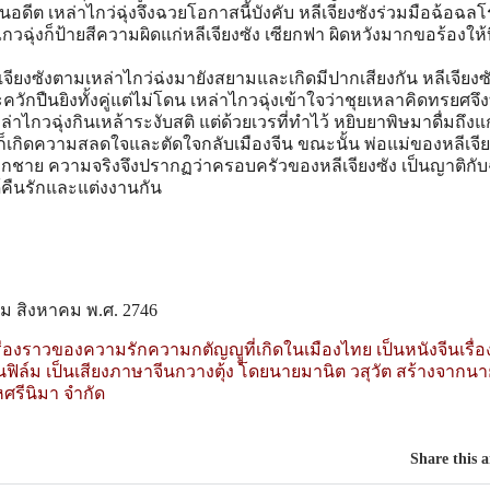
ในอดีต เหล่าไกว่ฉุ่งจึงฉวยโอกาสนี้บังคับ หลีเจียงซังร่วมมือฉ้อฉล
ไกวฉุ่งก็ป้ายสีความผิดแก่หลีเจียงซัง เซียกฟา ผิดหวังมากขอร้องให้
จียงซังตามเหล่าไกว่ฉ่งมายังสยามและเกิดมีปากเสียงกัน หลีเจียงซ
ักปืนยิงทั้งคู่แต่ไม่โดน เหล่าไกวฉุ่งเข้าใจว่าชุยเหลาคิดทรยศจึง
าไกวฉุ่งกินเหล้าระงับสติ แต่ด้วยเวรที่ทําไว้ หยิบยาพิษมาดื่มถึง
ก็เกิดความสลดใจและตัดใจกลับเมืองจีน ขณะนั้น พ่อแม่ของหลีเจี
กชาย ความจริงจึงปรากฏว่าครอบครัวของหลีเจียงซัง เป็นญาติกับ
ได้คืนรักและแต่งงานกัน
ม สิงหาคม พ.ศ. 2746
่องราวของความรักความกตัญญููที่เกิดในเมืองไทย เป็นหนังจีนเรื่อ
ฟิล์ม เป็นเสียงภาษาจีนกวางตุ้ง โดยนายมานิต วสุวัต สร้างจากนา
หศรีนิมา จำกัด
Share this a