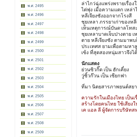
ล่าไกว่ฉุ่งแพร่งพรายเรื่อง
พ.ศ. 2495
ไต่ฟุง เมื่อความแตก เหล่า
พ.ศ. 2496
หลีเจียงซังออกจากโรงสี
ชุยเหลา ภรรยาเก่าของหลีเ
พ.ศ. 2497
เห็นเหตุการณ์บันดาลโทสะคว
พ.ศ. 2498
ชุยเหลาบาดเจ็บปางตาย เหล่
ตาย หลีเจียงซัง ตามมาพบ
พ.ศ. 2499
ประเทศส ยามเพื่อตามหาลู
พ.ศ. 2500
เซ้ง ที่สุดสองหนุ่มสาวจึง
พ.ศ. 2501
นักแสดง
พ.ศ. 2502
ย่วนซิวกิ๊ด เป็น ฮักเคี๋ยง
วู่ซิ้วก๊วน เป็น เซียกฟา
พ.ศ. 2503
ที่มา นิตยสารภาพยนต์สยา
พ.ศ. 2504
พ.ศ. 2505
ความรักในเมืองไทย เป็นเรื
สร้างโดยคนไทย ใช้เสียงใน
พ.ศ. 2506
เค แอล ลี ผู้จัดการบริษัทส
พ.ศ. 2507
พ.ศ. 2508
พ.ศ. 2509