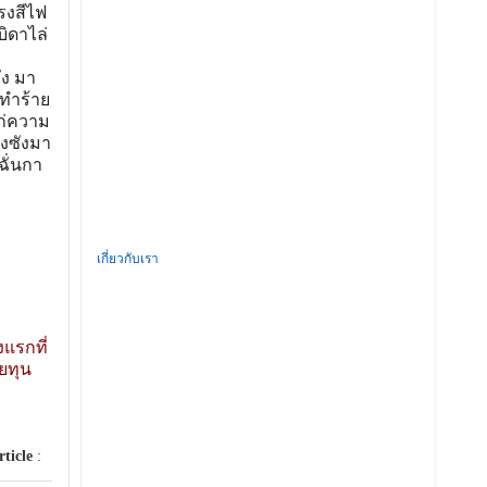
โรงสีไฟ
บิดาไล่
ัง มา
ทําร้าย
แก่ความ
ยงซังมา
ฉั่นกา
เกี่ยวกับเรา
งแรกที่
ยทุน
rticle
: