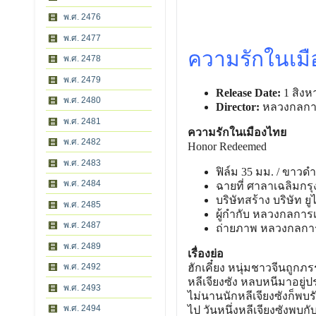
พ.ศ. 2476
พ.ศ. 2477
ความรักในเม
พ.ศ. 2478
พ.ศ. 2479
Release Date:
1 สิงห
พ.ศ. 2480
Director:
หลวงกลการ
พ.ศ. 2481
ความรักในเมืองไทย
พ.ศ. 2482
Honor Redeemed
พ.ศ. 2483
ฟิล์ม 35 มม. / ขาวดํา
พ.ศ. 2484
ฉายที่ ศาลาเฉลิมกรุ
บริษัทสร้าง บริษัท ย
พ.ศ. 2485
ผู้กํากับ หลวงกลการ
พ.ศ. 2487
ถ่ายภาพ หลวงกลกา
พ.ศ. 2489
เรื่องย่อ
พ.ศ. 2492
ฮักเคี๋ยง หนุ่มชาวจีนถูกภร
หลีเจียงซัง หลบหนีมาอยู่ป
พ.ศ. 2493
ไม่นานนักหลีเจียงซังก็พบ
พ.ศ. 2494
ไป วันหนึ่งหลีเจียงซังพบกั