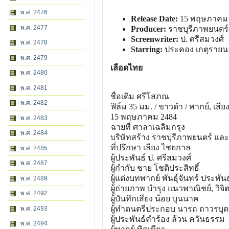
พ.ศ. 2476
Release Date:
15 พฤษภาคม 
พ.ศ. 2477
Producer:
ราชบุรีภาพยนตร์
Screenwriter:
ป. ศรีสมวงศ์
พ.ศ. 2478
Starring:
ประคอง เกตุรายนา
พ.ศ. 2479
เลือดไทย
พ.ศ. 2480
พ.ศ. 2481
ชื่อเดิม ศรีโสภณ
พ.ศ. 2482
ฟิล์ม 35 มม. / ขาวดํา / พากย์, เสีย
15 พฤษภาคม 2484
พ.ศ. 2483
ฉายที่ ศาลาเฉลิมกรุง
พ.ศ. 2484
บริษัทสร้าง ราชบุรีภาพยนตร์ แ
ที่ปรึกษา เลียง ไชยกาล
พ.ศ. 2485
ผู้ประพันธ์ ป. ศรีสมวงศ์
พ.ศ. 2487
ผู้กํากับ ชาย โชติประสิทธิ์
ผู้แต่งบทพากย์ พันธุ์จันทร์ ประพันธุ
พ.ศ. 2489
ผู้ถ่ายภาพ บํารุง แนวพาณิชย์, วิ
พ.ศ. 2492
ผู้บันทึกเสียง น้อย บุนนาค
ผู้ทําดนตรีประกอบ นารถ ถาวรบุ
พ.ศ. 2493
ผู้ประพันธ์คําร้อง ล้วน ควันธรรม
พ.ศ. 2494