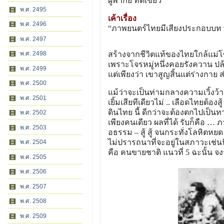
ผู้พากย์ ทิดเขียว
พ.ศ. 2495
เค้าเรื่อง
พ.ศ. 2496
“ภาพยนตร์ไทยมีเสียงประกอบบท 
พ.ศ. 2497
พ.ศ. 2498
สร้างจากชีวิตแท้ของไทยใกล้แม่โข
เพราะโจรหมู่หนึ่งคอยรังควาน ปล
พ.ศ. 2499
แต่เพียงว่า เขาสูญสิ้นแต่ร่างกาย ส
พ.ศ. 2500
แม้ว่าจะเป็นท่ามกลางความเวิ้งว้า
พ.ศ. 2501
เยิ้มเสียทีเดียวไม่ .. เลือดไทยต้อง
ดินไทย นี้ ดีกว่าจะต้องตกไปเป็นทา
พ.ศ. 2502
เพียงคนเดียว ผลที่ได้ รับก็คือ … 
พ.ศ. 2503
อธรรม – สู้ สู้ จนกระทั่งโลหิตหยด
ไม่ปรารถนาที่จะอยู่ในสภาวะเช่นนี้ ก
พ.ศ. 2504
คือ คนขายชาติ แนวที่ 5 ฉะนั้น จง
พ.ศ. 2505
พ.ศ. 2506
พ.ศ. 2507
พ.ศ. 2508
พ.ศ. 2509