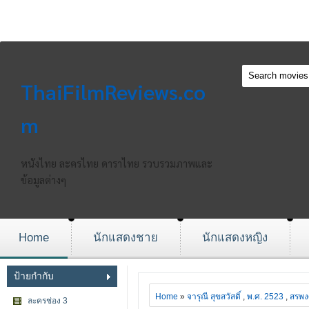
ThaiFilmReviews.co
m
หนังไทย ละครไทย ดาราไทย รวบรวมภาพและ
ข้อมูลต่างๆ
Home
นักแสดงชาย
นักแสดงหญิง
ป้ายกำกับ
Home
»
จารุณี สุขสวัสดิ์
,
พ.ศ. 2523
,
สรพงศ
ละครช่อง 3