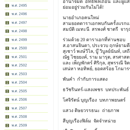
อำนาจมืด อิทธิพลเถื่อน และผู้
พ.ศ. 2495
ย่อมอยู่ร่วมกันไม่ได้!
พ.ศ. 2496
นายอำเภอคนใหม่
พ.ศ. 2497
สามยอดดาราเอกพบกันครั้งแรกและ
สมบัติ เมทะนี สรพงศ์ ชาตรี จารุณี
พ.ศ. 2498
ร่วมด้วย 20 ดาราเอกที่ท่านชอบ
พ.ศ. 2499
ส.อาสนจินดา, ประจวบ ฤกษ์ยามดี, 
พ.ศ. 2500
สุเชาว์ พงษ์วิไล, บู๊ วิบูลย์นันท์, 
ณัฐ ไชยยงค์, ราม มารุต, สรศาสตร์
พ.ศ. 2501
และ เพ็ญพักตร์ ศิริกุล, สุพรรณี จิตต
พ.ศ. 2502
เสน่หา หอทิพย์, ยอดสร้อย โกมารช
พ.ศ. 2503
พันคำ กำกับการแสดง
พ.ศ. 2504
ธวัชรินทร์-แสงเพชร บทประพันธ์
พ.ศ. 2505
พ.ศ. 2506
โศจิรัตน์ บุญเรือง บทภาพยนตร์
พ.ศ. 2507
แสวง ดิษยวรรธนะ ถ่ายภาพ
พ.ศ. 2508
สีบุญเรืองฟิล์ม จัดจำหน่าย
พ.ศ. 2509