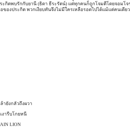
ระกิตพบรักกับยานี (ธิดา ธีระรัตน์) แต่ทุกคนก็ถูกโจมตีโดยจอมโจร
ฝีมือของประกิต พวกเงียบทันจึงไม่มีใครเหลือรอดไปได้แม้แต่คนเดียว
กล้ายังกลัวถึงผวา
นเงารีบโกยหนี
NTAIN LION