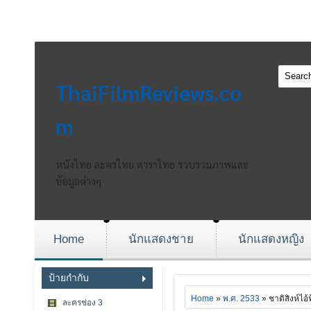
ThaiFilmReviews.co
m
หนังไทย ละครไทย ดาราไทย รวบรวมภาพและ
ข้อมูลต่างๆ
Home
นักแสดงชาย
นักแสดงหญิง
ป้ายกำกับ
Home
»
พ.ศ. 2533
» ชาติสิงห์ไอ้
ละครช่อง 3