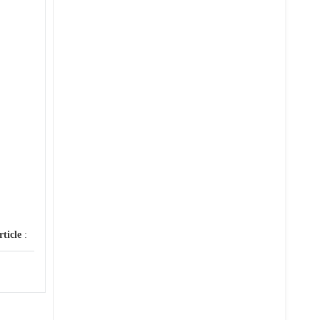
rticle
: