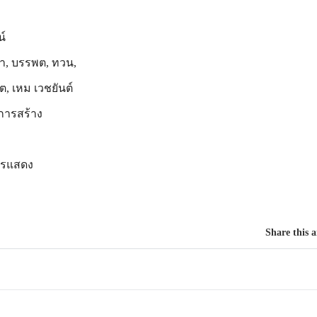
น์
ดา, บรรพต, ทวน,
โต, เหม เวชยันต์
การสร้าง
ารแสดง
Share this a