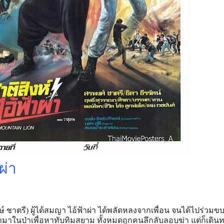
ผ่า
พงษ์ ชาตรี) ผู้ได้สมญา ไอ้ฟ้าผ่า ได้พลัดหลงจากเพื่อน จนได้ไปร่วมข
้ามาในป่าเพื่อหาทับทิมสยาม ทั้งหมดถูกคนลึกลับลอบฆ่า แต่ก็เดิน