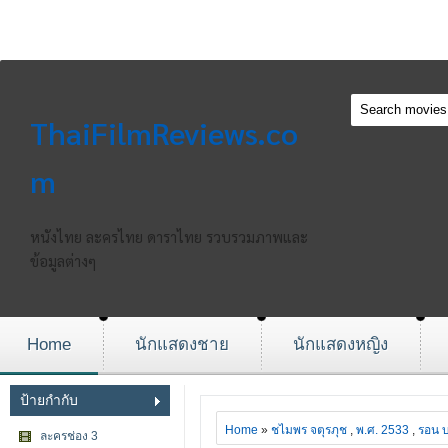
ThaiFilmReviews.co
m
หนังไทย ละครไทย ดาราไทย รวบรวมภาพและ
ข้อมูลต่างๆ
Home
นักแสดงชาย
นักแสดงหญิง
ป้ายกำกับ
Home
»
ชไมพร จตุรภุช
,
พ.ศ. 2533
,
รอน บ
ละครช่อง 3