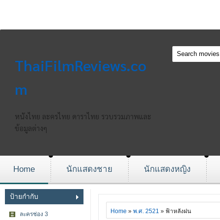
ThaiFilmReviews.co
m
หนังไทย ละครไทย ดาราไทย รวบรวมภาพและ
ข้อมูลต่างๆ
Home
นักแสดงชาย
นักแสดงหญิง
ป้ายกำกับ
Home
»
พ.ศ. 2521
» ฟ้าหลังฝน
ละครช่อง 3