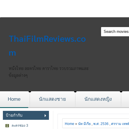
ThaiFilmReviews.co
m
หนังไทย ละครไทย ดาราไทย รวบรวมภาพและ
ข้อมูลต่างๆ
Home
นักแสดงชาย
นักแสดงหญิง
ป้ายกำกับ
Home
»
นัท มีเรีย
,
พ.ศ. 2536
,
ศรราม เทพพิ
ละครช่อง 3