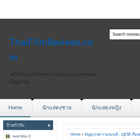
ThaiFilmReviews.co
m
หนังไทย ละครไทย ดาราไทย รวบรวมภาพและ
ข้อมูลต่างๆ
Home
นักแสดงชาย
นักแสดงหญิง
ป้ายกำกับ
Home
»
ธัญญาเรศ รามณรงค์
,
ปฏิวัติ เรือง
ละครช่อง 3