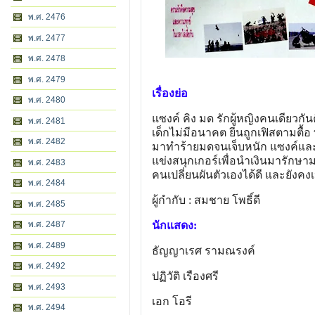
พ.ศ. 2476
พ.ศ. 2477
พ.ศ. 2478
พ.ศ. 2479
เรื่องย่อ
พ.ศ. 2480
แซงค์ คิง มด รักผู้หญิงคนเดียวก
พ.ศ. 2481
เด็กไม่มีอนาคต ยีนถูกเฟิสตามตื้อ
พ.ศ. 2482
มาทำร้ายมดจนเจ็บหนัก แซงค์และค
แข่งสนุกเกอร์เพื่อนำเงินมารักษา
พ.ศ. 2483
คนเปลี่ยนผันตัวเองได้ดี และยังคงเป็
พ.ศ. 2484
ผู้กำกับ : สมชาย โพธิ์ดี
พ.ศ. 2485
พ.ศ. 2487
นักแสดง:
พ.ศ. 2489
ธัญญาเรศ รามณรงค์
พ.ศ. 2492
ปฏิวัติ เรืองศรี
พ.ศ. 2493
เอก โอรี
พ.ศ. 2494