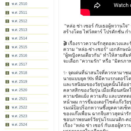
พ.ศ. 2510
พ.ศ. 2511
พ.ศ. 2512
"หล่อ ซ่า เซอร์ กับเธอผู้หวานใจ"
พ.ศ. 2513
สร้างโดย ไฟว์สตาร์ โปรดักชั่น ก
พ.ศ. 2514
🎬 เรื่องราวความรักสุดอลเวงและรักส
พ.ศ. 2515
ความ "หล่อ-ซ่า-เซอร์" เอกลักษ
"ผู้หญิงคนเดียวกัน" ทำให้สายสั
พ.ศ. 2516
จะเลือก "ความรัก" หรือ "มิตรภา
พ.ศ. 2517
✨ จุดเด่นที่น่าสนใจที่ควรหามาชมร
พ.ศ. 2518
นายแบบยุค 90s ที่มีคาแรกเตอร์โดด
พ.ศ. 2519
และรสนิยมของวัยรุ่นยุคนั้นได้อย่า
คลาสสิกของวัยรุ่น เมื่อเพื่อนสนิ
พ.ศ. 2520
ความขัดแย้ง ความลับ และบททดสอบจ
พ.ศ. 2521
หน้าผม การขี่มอเตอร์ไซค์แก๊งวั
พ.ศ. 2522
รมณ์ป็อปร็อกหวานซึ้งยุคคาสเซ็
ของแก๊งเพื่อน ฉากจีบสาวสุดน่า
พ.ศ. 2523
ชอบภาพยนตร์วัยรุ่นโรแมนติก-คอเมด
พ.ศ. 2524
เรื่อง "หล่อ ซ่า เซอร์ กับเธอผู้