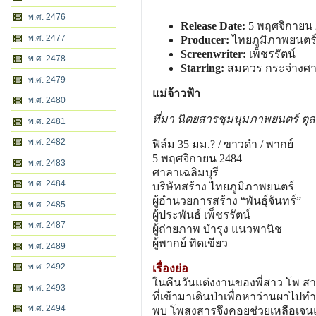
พ.ศ. 2476
Release Date:
5 พฤศจิกายน 
พ.ศ. 2477
Producer:
ไทยภูมิภาพยนตร
Screenwriter:
เพ็ชรรัตน์
พ.ศ. 2478
Starring:
สมควร กระจ่างศาสต
พ.ศ. 2479
แม่จ้าวฟ้า
พ.ศ. 2480
ที่มา นิตยสารชุมนุมภาพยนตร์ ตุ
พ.ศ. 2481
พ.ศ. 2482
ฟิล์ม 35 มม.? / ขาวดํา / พากย์
5 พฤศจิกายน 2484
พ.ศ. 2483
ศาลาเฉลิมบุรี
พ.ศ. 2484
บริษัทสร้าง ไทยภูมิภาพยนตร์
ผู้อํานวยการสร้าง “พันธุ์จันทร์”
พ.ศ. 2485
ผู้ประพันธ์ เพ็ชรรัตน์
พ.ศ. 2487
ผู้ถ่ายภาพ บํารุง แนวพานิช
ผู้พากย์ ทิดเขียว
พ.ศ. 2489
พ.ศ. 2492
เรื่องย่อ
ในคืนวันแต่งงานของพี่สาว โพ สา
พ.ศ. 2493
ที่เข้ามาเดินป่าเพื่อหาว่านผาไปท
พ.ศ. 2494
พบ โพสงสารจึงคอยช่วยเหลือเจนแ