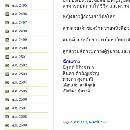
ปีกทองเป็นเรื่องของชายหนุ่มรูปหล
พ.ศ. 2495
สามารถบันดาลให้ชีวิต และความเป็
พ.ศ. 2496
หญิงสาวผู้อ่อนเยาว์ต่อโลก
พ.ศ. 2497
สาวสวย เจ้าของร้านขายหนังสือ
พ.ศ. 2498
แม่หม้ายระดับอาจารย์มหาวิทยาลัยท
พ.ศ. 2499
พ.ศ. 2500
ลูกสาวปลัดกระทรวงผู้รุ่มรวยและ
พ.ศ. 2501
นักแสดง
พ.ศ. 2502
นิรุตต์ ศิริจรรยา
ลินดา ค้าธัญเจริญ
พ.ศ. 2503
ดวงตา ตุงคมณี
พ.ศ. 2504
เดือนเต็ม สาลิตุลย์
เปียทิพย์ คุ้มวงศ์
พ.ศ. 2505
พ.ศ. 2506
พ.ศ. 2507
พ.ศ. 2508
Tags
ละครช่อง 3
,
ละครปี 2525
พ.ศ. 2509