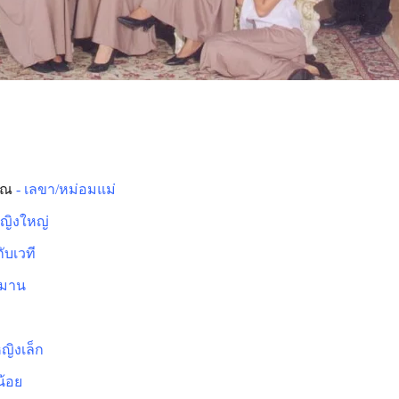
รณ
- เลขา/หม่อมแม่
หญิงใหญ่
กับเวที
จมาน
หญิงเล็ก
น้อย