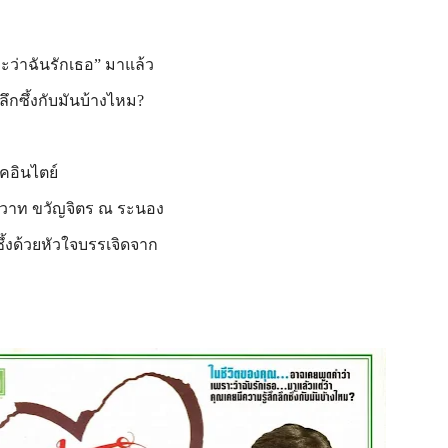
ะว่าฉันรักเธอ” มาแล้ว
กลึกซึ้งกับมันบ้างไหม?
คอินไตย์
โรวาท ขวัญจิตร ณ ระนอง
้งด้วยหัวใจบรรเจิดจาก