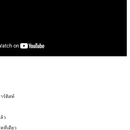
ร์ติสท์
ล้ว
ิคทีเดียว