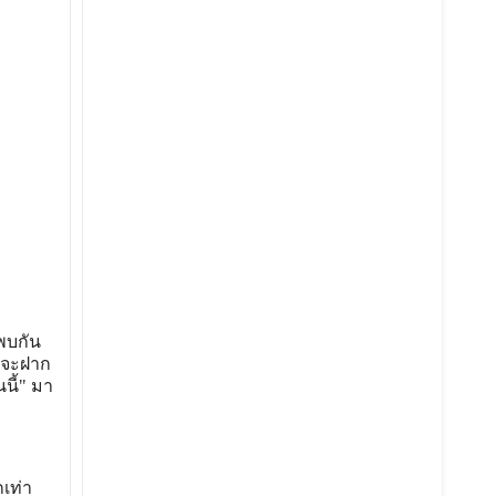
พบกัน
ากจะฝาก
นี้" มา
เท่า