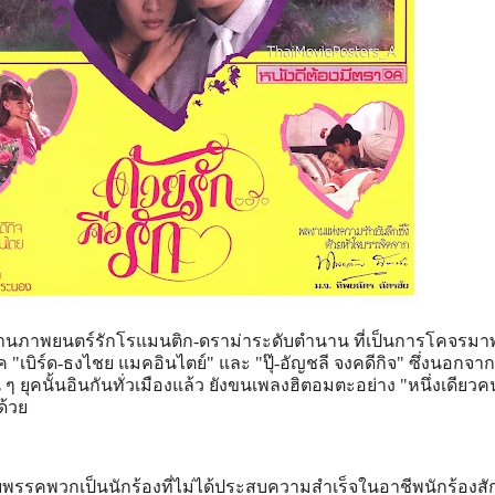
ผลงานภาพยนตร์รักโรแมนติก-ดราม่าระดับตำนาน ที่เป็นการโคจรมา
 "เบิร์ด-ธงไชย แมคอินไตย์" และ "ปุ๊-อัญชลี จงคดีกิจ" ซึ่งนอกจ
 ยุคนั้นอินกันทั่วเมืองแล้ว ยังขนเพลงฮิตอมตะอย่าง "หนึ่งเดียวคน
ด้วย
 กับพรรคพวกเป็นนักร้องที่ไม่ได้ประสบความสำเร็จในอาชีพนักร้องสัก