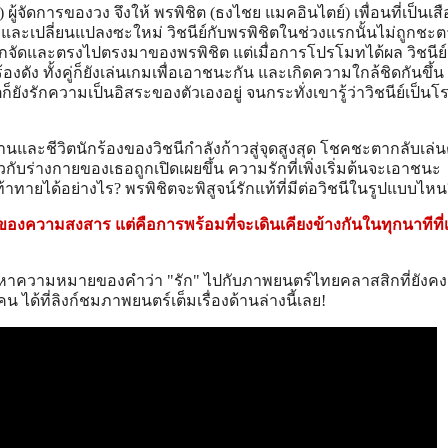
 ผู้จัดการของวง จึงให้ พรพิชิต (ธงไชย แมคอินไตย์) เพื่อนที่เป็นเสือ
ละเปลี่ยนแปลงซะใหม่ วิชนีย์กับพรพิชิตในช่วงแรกนั้นไม่ถูกชะต
กจัดและตรงไปตรงมาของพรพิชิต แต่เมื่อการโปรโมทได้ผล วิชนีย์เ
้องดัง ทั้งคู่ก็ยังเล่นเกมเพื่อเอาชนะกัน และเกิดความใกล้ชิดกันขึ้น 
็ยังรักความเป็นอิสระของตัวเองอยู่ จนกระทั่งเขารู้ว่าวิชนีย์เป็นโ
บานและชีวิตนักร้องของวิชนีกำลังก้าวสู่จุดสูงสุด โชคชะตากลับเล่
วกับร่างกายของเธอถูกเปิดเผยขึ้น ความรักที่เพิ่งเริ่มต้นจะเอาชนะ
ท้าทายได้อย่างไร? พรพิชิตจะพิสูจน์รักแท้ที่มีต่อวิชนีในรูปแบบไหน
่องของความสงสาร แต่คือการพร้อมที่จะเดินเคียงข้างกันในทุกนาทีที่
นหาความหมายของคำว่า "รัก" ไปกับภาพยนตร์ไทยคลาสสิกที่ยังค
ได้ที่ลิงก์ชมภาพยนตร์เต็มเรื่องด้านล่างนี้เลย!