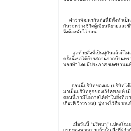
คำว่าพัฒนากันต่อนี้มีทั้งทำเป็
กันระหว่างชีวิตผู้เขียนนิยายและ
จึงต้องพับไว้ก่อน....
สุดท้ายสิ่งที่เป็นคู่กันแล้วก็ไม
ครั้งนี้เธอได้ย้ายสถานจากบ้านทร
พอยท์" โดยมีประภาศ ชลศรานนท์ 
ตอนนี้บริษัทของผม (บริษัทโต๊ะ
มาเป็นบริษัทลูกของเวิร์คพอยท์ เ
ตอนนี้เรามีโอกาสได้ทำในสิ่งที่เ
เกียรติ วีรวรรณ) ปูทางไว้ดีมากแ
เมื่อวันนี้ "ปริศนา" แปลงโฉมกล
แรกของพวกเขาแล้วนั้น สิ่งที่ผู้กำ