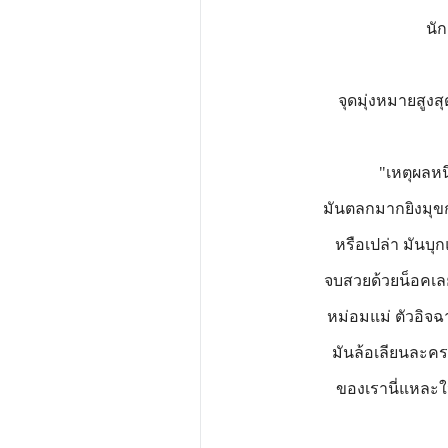
นัก
จุดมุ่งหมายสูงส
"เหตุผลหนึ
มันตลกมากยิงมุขกัน
หรือเปล่า มันบุก
จบสวยด้วยน็อคเลย
หม่อมแม่ ตัวอิจฉ
มันล้อเลียนละครน
ของเรานี่แหละใน