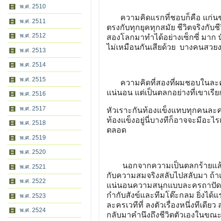
พ.ศ. 2510
ความคิดแรกที่ชอบก็คือ แก่นของเร
พ.ศ. 2511
ตรงกับทุกยุคทุกสมัย ชีวิตจริงกับ
พ.ศ. 2512
สองโลกมาทำได้อย่างเซ็กซี่ มาก
ไม่เหมือนกันเสียด้วย บางคนสว
พ.ศ. 2513
พ.ศ. 2514
พ.ศ. 2515
ความคิดที่สองที่ผมชอบในละครเร
แน่นอน แต่เป็นตลกอย่างที่เขาเรี
พ.ศ. 2516
พ.ศ. 2517
หัวเราะกันท้องแข็งแทบทุกคนละครับ 
ท้องแข็งอยู่นี่บางทีก็อาจจะมีอะไ
พ.ศ. 2518
ตลอด
พ.ศ. 2519
พ.ศ. 2520
นอกจากความเป็นตลกร้ายแล้ว คว
พ.ศ. 2521
กับความสมจริงสลับไปสลับมา ถ้าเป็น
พ.ศ. 2522
แน่นอนความสนุกแบบละครถาปัด ที่
กำกับสังข์และทีมโต๊ะกลม ยิ่งได
พ.ศ. 2523
ละครเวทีที่ ลงตัวเรื่องหนึ่งทีเด
พ.ศ. 2524
กลับมาคำนึงถึงชีวิตตัวเองในขณะที