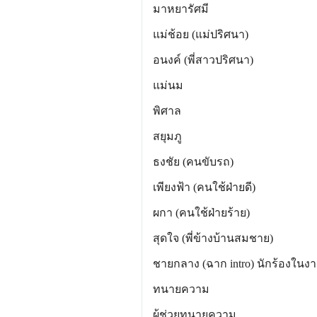
มาหยารัศมี (โบวี่) 
แม่ช้อย (แม่ปริศนา) (เม
อนงค์ (พี่สาวปริศนา) (ดี
แม่นม (เต่า) อรสา
พิศาล (อาร์ม) ธ
สยุมภู (เอส) นภ
ธงชัย (คนขับรถ) (ป้อ
เพียงฟ้า (คนใช้ฝ่ายดี) 
ผกา (คนใช้ฝ่ายร้าย) ภั
สุดใจ (พี่ข้างบ้านสมชาย
ชายกลาง (ฉาก intro) นักร้องในงา
ทนายความ (เสริม) 
ผู้ช่วยทนายความ (ท็อป