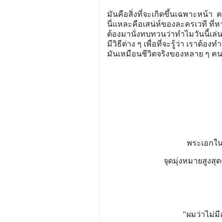
มันคือสิ่งที่จะเกิดขึ้นเฉพาะหน้า
นี่แหละคือเสน่ห์ของละครเวที ที่ห
ต้องมานั่งทบทวนว่าทำไมวันนี้เล่
มีวิธีต่าง ๆ เพื่อที่จะรู้ว่า เราต
มันเหมือนชีวิตจริงของหลาย ๆ คนน
พระเอกในน
จุดมุ่งหมายสูงสุดค
"ผมว่าไม่มีอะ