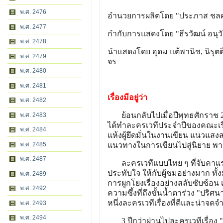
พ.ศ. 2476
อำนวยการผลิตโดย "ประภาส ชล
พ.ศ. 2477
กำกับการแสดงโดย "ธีรวัฒน์ อนุวั
พ.ศ. 2478
นำแสดงโดย อุดม แต้พานิช, นิรุตติ
พ.ศ. 2479
จร
พ.ศ. 2480
พ.ศ. 2481
เรื่องมีอยู่ว่า
พ.ศ. 2482
ย้อนกลับไปเมื่อปีพุทธศักราช 2
พ.ศ. 2483
ได้ทำละครเวทีประจำปีของคณะเรื่อง
พ.ศ. 2484
แห้งผู้ยึดมั่นในงานเขียน แนวแสงส
พ.ศ. 2485
แนวทางในการเขียนไปสู่นิยาย พาฝ
พ.ศ. 2487
ละครเวทีแบบไทย ๆ ที่จับคาแรก
ประทับใจ ให้กับผู้ชมอย่างมาก ทั้
พ.ศ. 2489
การผูกโยงเรื่องอย่างสลับซับซ้อน
พ.ศ. 2492
ความซึ้งที่ถึงขั้นน้ำตาร่วง "ปริ
หนึ่งละครเวทีเรื่องที่ดีและน่า
พ.ศ. 2493
พ.ศ. 2494
3 ปีกว่าผ่านไปละครเวทีเรื่อง "