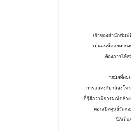
เจ้าของสำนักพิมพ์ท
เป็นคนที่คอยมาบงก
ต้องการให้สมชา
"สมัยที่ผมเข้า
การแสดงกับกล้องโทรทัศน
ก็รุ้สึกว่ามีอารมณ์คล้
ตอนเปิดศูนย์วัฒน
นี่ก็เป