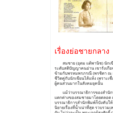
เรื่องย่อชายกลาง
สมชาย (อุดม แต้พานิช) นักเขีย
ระดับสติปัญญาคนอ่าน เขารังเกีย
ข้ามกับพรหมพรภรณี (พรชิตา ณ สงข
ชีวิตคู่กับนักเขียนไส้แห้ง เพรา
ผู้คนส่วนมากในสังคมยุคนั้น
แม้ว่าบรรณาธิการของสำนักพิมพ์
แตกต่างของสมชายมาโดยตลอด แต่ม
บรรณาธิการสำนักพิมพ์ก็บังคับให
นิยายเรื่องที่น้ำเน่าที่สุด รวบรวม
กัน ไม่ว่าจะเป็น พระเอกผู้สูงศักดิ์