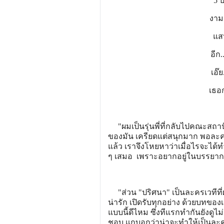
5 ป
งาม
แส
อีก
เอ๊
เธอก
"ผมเป็นรุ่นพี่ที่กลับไปคณะสถาป
ของมัน เครียดแต่สนุกมาก พอละค
แล้ว เราจึงโหยหาว่าเมื่อไรจะได้
ๆ เสมอ เพราะอยากอยู่ในบรรยาก
"ส่วน "ปริศนา" เป็นละครเวทีที่ผมกลับ
น่ารัก เปิดรับทุกอย่าง ด้วยบทของเ
แบบนี้ดีไหม ซึ่งทีแรกทำกันยังดูไ
ชอบ แกบอกว่าน่าจะทำให้เป็นละค