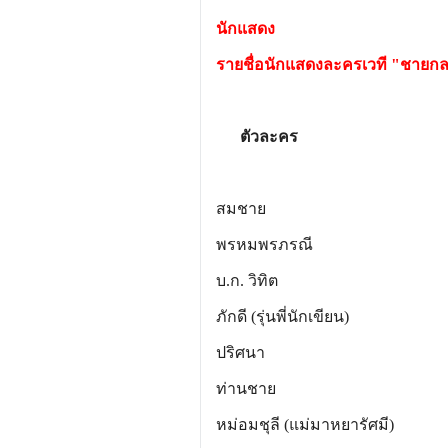
นักแสดง
รายชื่อนักแสดงละครเวที "ชายก
ตัวละคร นั
สมชาย (โน้ต) อุ
พรหมพรภรณี (เบนซ์
บ.ก. วิทิต (หนิง) นิ
ภักดี (รุ่นพี่นักเขียน) (บ๊
ปริศนา (ริต้า) ศรี
ท่านชาย (จํอบ) น
หม่อมชุลี (แม่มาหยารัศมี)