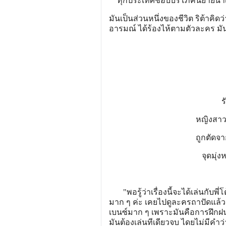
ทุกประเทศชอบบริโภคนิยายน้ำเ
มันเป็นส่วนหนึ่งของชีวิต ริต้าคิดว
อารมณ์ ได้ร้องไห้ตามตัวละคร มัน
ร
หญิงสาวแสนดี
ถูกตัดจากกอ
จุดมุ่ง
"พอรู้ว่าเรื่องนี้จะได้เล่นกับพี่
มาก ๆ ค่ะ เคยไปดูละครถาปัดแล้
เบนซ์มาก ๆ เพราะมันคือการฝึกฝนก
มันต้องเล่นทีเดียวจบ ไดยไม่มีคำ