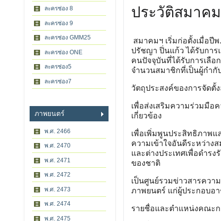
ประวัติสมาคม
ละครช่อง 8
ละครช่อง 9
ละครช่อง GMM25
สมาคมฯ เริ่มก่อตั้งเมื่อป
ปรัชญา ปิ่นแก้ว ได้รับก
ละครช่อง ONE
คนปัจจุบันที่ได้รับการเลื
ละครช่อง5
จำนวนสมาชิกที่เป็นผู้กำกับ
ละครช่อง7
วัตถุประสงค์ของการจัดตั
เพื่อส่งเสริมความร่วมมือ
ภาพยนตร์
เกี่ยวข้อง
พ.ศ. 2466
เพื่อเพิ่มพูนประสิทธิภา
ความเข้าใจอันดีระหว่างส
พ.ศ. 2470
และต่างประเทศเพื่อดำรง
พ.ศ. 2471
ของชาติ
พ.ศ. 2472
เป็นศูนย์รวมข่าวสารความร
พ.ศ. 2473
ภาพยนตร์ แก่ผู้ประกอบอ
พ.ศ. 2474
รายชื่อและตำแหน่งคณะก
พ.ศ. 2475