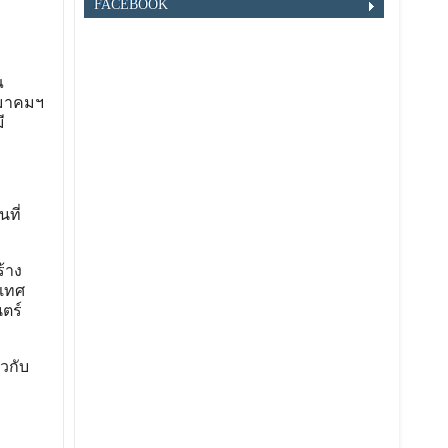
FACEBOOK
ณ
สมาคมฯ
ี
ที่
้าง
ะเทศ
ตร์
วกับ