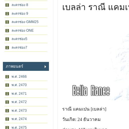
เบลล่า ราณี แคม
ละครช่อง 8
ละครช่อง 9
ละครช่อง GMM25
ละครช่อง ONE
ละครช่อง5
ละครช่อง7
ภาพยนตร์
พ.ศ. 2466
พ.ศ. 2470
พ.ศ. 2471
พ.ศ. 2472
ราณี แคมเปน [เบลล่า]
พ.ศ. 2473
พ.ศ. 2474
วันเกิด: 24 ธันวาคม
พ.ศ. 2475