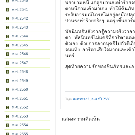
พ.ศ. 2540
พยายามหนี แต่ถูกปานธงทำร้ายจ
ตาหนีตามเค้ามาเอง ทำให้ชินภัทร
พ.ศ. 2541
ระงับอารมณ์โกรธไม่อยู่ลงมือปลุก
พ.ศ. 2542
ปานธงทำร้ายจริงๆ แต่รุ่งขึ้นอาริ
พ.ศ. 2543
พัธนินทร์หลังจากรู้ความจริงว่าอ
พ.ศ. 2544
ตา พัธนินทร์ไม่แคร์ที่อาริตาแต
ตัวเอง ด้วยการลากนุชรีไปตัวดีเ
พ.ศ. 2545
จนแท้ง อาริตาเสียใจมากและเข้าใ
พ.ศ. 2546
นทร์
พ.ศ. 2547
สุดท้ายความรักของชินภัทรและอ
พ.ศ. 2548
พ.ศ. 2549
พ.ศ. 2550
พ.ศ. 2551
Tags
ละครช่อง5
,
ละครปี 2550
พ.ศ. 2552
พ.ศ. 2553
แสดงความคิดเห็น
พ.ศ. 2554
พ.ศ. 2555