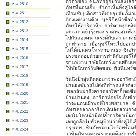
ตัวตายเอง ชินภัทรถูกปานธงใส่ร้า
พ.ศ. 2510
ภัทรที่นอนเจ็บ รำภาเห็นทั้งคู่ใ
พ.ศ. 2511
เทียมชัย) เด็กสาวที่เคยอุปถัมภ์มา
ต้องแต่งงานด้วย นุชรีตีหน้าซื่อท
พ.ศ. 2512
ภัทรให้อาริตาหึง อาริตาหงุดหงิดใ
พ.ศ. 2513
เสาวภาคย์ (รุ้งทอง ร่วมทอง) เพ
ไปกันสองคน ณรงค์กับเสาวภาคย์รู
พ.ศ. 2514
ถูกทำลาย เมื่อนุชรีโทร.ไปบอกปาน
พ.ศ. 2515
ไม่ได้เป็นคนโทรหาปานธง ชินภัท
ประชดตอบด้วยการทำดีกับนุชรีให้อ
พ.ศ. 2516
ซานฟราน ฯ พัธนินทร์เอาแต่กินเหล้
พ.ศ. 2517
ให้พัธนินทร์รับผิดชอบ พัธนินทร์
พ.ศ. 2518
วันนึงป้าอุ่นติดต่อมาว่าพ่ออาริ
พ.ศ. 2519
ปานธงขับรถไปส่งที่ท่ารถแล้วต่อ
พอกลับมาถึงตราดอาริตาก็เจอชิ
พ.ศ. 2520
บ้านปานธง อาริตาน้อยใจเก็บข้า
พ.ศ. 2521
ว่าจะนอนเฝ้าพ่อที่โรงพยาบาล ชิน
ภัทรเลยลากอาริตาเดินลัดสวนยางกล
พ.ศ. 2522
เลยโมโหหน้ามืดปล้ำอาริตาเป็นกา
พ.ศ. 2523
เลยถูกลือไปทั่วหมู่บ้านว่าทั้งคู
กรุงเทพ ชินภัทรตามไปง้อพร้อมรั
พ.ศ. 2524
ว่าชินภัทรแต่งเพราะแค่ต้องการรั