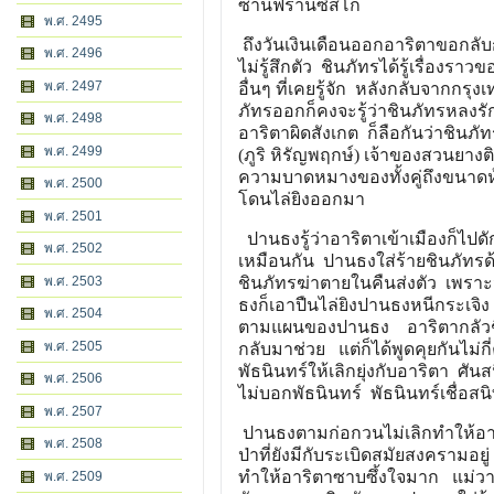
ซานฟรานซิสโก
พ.ศ. 2495
ถึงวันเงินเดือนออกอาริตาขอกลับก
พ.ศ. 2496
ไม่รู้สึกตัว ชินภัทรได้รู้เรื่องร
พ.ศ. 2497
อื่นๆ ที่เคยรู้จัก หลังกลับจากก
ภัทรออกก็คงจะรู้ว่าชินภัทรหลงร
พ.ศ. 2498
อาริตาผิดสังเกต ก็ลือกันว่าชินภัท
พ.ศ. 2499
(ภูริ หิรัญพฤกษ์) เจ้าของสวนยางต
ความบาดหมางของทั้งคู่ถึงขนาดห
พ.ศ. 2500
โดนไล่ยิงออกมา
พ.ศ. 2501
ปานธงรู้ว่าอาริตาเข้าเมืองก็ไป
พ.ศ. 2502
เหมือนกัน ปานธงใส่ร้ายชินภัทรด้ว
พ.ศ. 2503
ชินภัทรฆ่าตายในคืนส่งตัว เพราะจ
ธงก็เอาปืนไล่ยิงปานธงหนีกระเจิ
พ.ศ. 2504
ตามแผนของปานธง อาริตากลัวชิน
พ.ศ. 2505
กลับมาช่วย แต่ก็ได้พูดคุยกันไม่
พัธนินทร์ให้เลิกยุ่งกับอาริตา ศัน
พ.ศ. 2506
ไม่บอกพัธนินทร์ พัธนินทร์เชื่อส
พ.ศ. 2507
ปานธงตามก่อกวนไม่เลิกทำให้อาริ
พ.ศ. 2508
ป่าที่ยังมีกับระเบิดสมัยสงครามอ
ทำให้อาริตาซาบซึ้งใจมาก แม่วาด (
พ.ศ. 2509