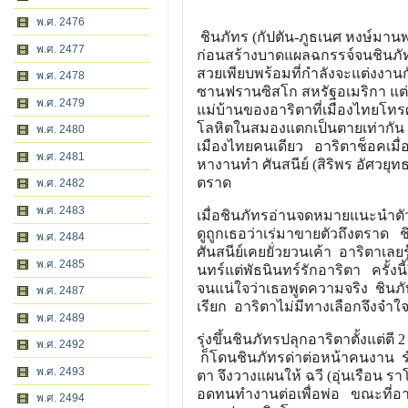
พ.ศ. 2476
ชินภัทร (กัปตัน-ภูธเนศ หงษ์มานพ
พ.ศ. 2477
ก่อนสร้างบาดแผลฉกรรจ์จนชินภัทร
สวยเพียบพร้อมที่กำลังจะแต่งงานกั
พ.ศ. 2478
ซานฟรานซิสโก สหรัฐอเมริกา แต่แล้
พ.ศ. 2479
แม่บ้านของอาริตาที่เมืองไทยโทรศ
โลหิตในสมองแตกเป็นตายเท่ากัน พ
พ.ศ. 2480
เมืองไทยคนเดียว อาริตาช็อคเมื่อร
พ.ศ. 2481
หางานทำ ศันสนีย์ (สิริพร อัศวยุ
ตราด
พ.ศ. 2482
พ.ศ. 2483
เมื่อชินภัทรอ่านจดหมายแนะนำตัวที
ดูถูกเธอว่าเร่มาขายตัวถึงตราด ชิน
พ.ศ. 2484
ศันสนีย์เคยยั่วยวนเค้า อาริตาเลย
พ.ศ. 2485
นทร์แต่พัธนินทร์รักอาริตา ครั้งนี้
จนแน่ใจว่าเธอพูดความจริง ชินภั
พ.ศ. 2487
เรียก อาริตาไม่มีทางเลือกจึงจำ
พ.ศ. 2489
รุ่งขึ้นชินภัทรปลุกอาริตาตั้งแต่
พ.ศ. 2492
ก็โดนชินภัทรด่าต่อหน้าคนงาน รำ
พ.ศ. 2493
ตา จึงวางแผนให้ ฉวี (อุ่นเรือน 
อดทนทำงานต่อเพื่อพ่อ ขณะที่อาร
พ.ศ. 2494