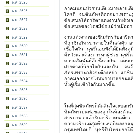
พ.ศ. 2525
อาคมนอนป่วยบนเตียงมาหลายเดือนทำใ
พ.ศ. 2526
ใครดี จนชินภัทรติดต่อมาเพราะถู
พ.ศ. 2527
ข้อเสนอให้อาริตาแต่งงานกับตัว
ข้อเสนอของโดยมีข้อแม้ว่าเมื่ออา
พ.ศ. 2528
งานแต่งงานของชินภัทรกับอาริตาถูก
พ.ศ. 2529
ที่ถูกชินภัทรฆ่าตายในคืนส่งตัว 
พ.ศ. 2530
เชื่อใจกัน นุชรีแอบฟังได้ยินทั้งค
มีหวังและต้องการหาผู้ช่วย นุชรี
พ.ศ. 2531
ความสัมพันธ์ลึกซึ้งต่อกัน แผนกา
พ.ศ. 2532
ฝ่ายต่างก็น้อยใจกันและกัน จนวั
ภัทรเพราะกลัวจะต้องหย่า แต่ชินภ
พ.ศ. 2533
อาคมออกจากโรงพยาบาลก่อนแล้วค่
พ.ศ. 2534
ทั้งคู่เริ่มเข้าใจกันมากขึ้น
พ.ศ. 2535
พ.ศ. 2536
ในที่สุดชินภัทรก็ตัดสินใจจะบอกรั
พ.ศ. 2537
ชินภัทรเป็นพ่อของลูกในท้องตัวเ
พ.ศ. 2538
สารภาพว่าเค้ารักอาริตาคนเดียว ข
ความจริง แต่สุดท้ายเธอก็หลงกล
พ.ศ. 2539
กรุงเทพโดยดี นุชรีรีบโทรบอกให