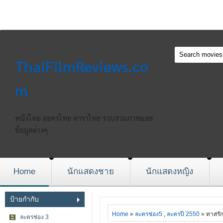
ThaiFilmReviews.co
m
หนังไทย ละครไทย ดาราไทย รวบรวมภาพและ
ข้อมูลต่างๆ
Home
นักแสดงชาย
นักแสดงหญิง
ป้ายกำกับ
Home
»
ละครช่อง5
,
ละครปี 2550
» ทาสรั
ละครช่อง 3